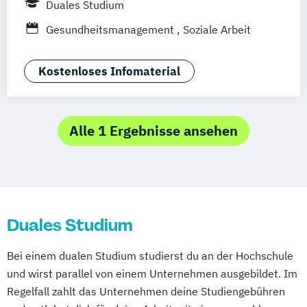
Duales Studium
Erfurt
Nürnberg
Hannover
Dortmund
Gesundheitsmanagement
Soziale Arbeit
Mannheim
Leipzig
Online-Campus
Bielefeld
Braunschweig
Dresden
Kostenloses Infomaterial
Duisburg
Karlsruhe
Köln
Mainz
Münster
Stuttgart
Aachen
deutschlandweit
Bonn
Alle 1 Ergebnisse ansehen
Duales Studium
Bei einem dualen Studium studierst du an der Hochschule
und wirst parallel von einem Unternehmen ausgebildet. Im
Regelfall zahlt das Unternehmen deine Studiengebühren