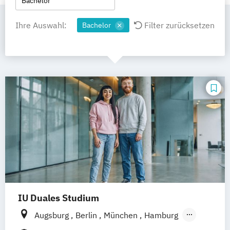
Bachelor
Ihre Auswahl:
Filter zurücksetzen
Bachelor
IU Duales Studium
Augsburg
Berlin
München
Hamburg
Frankfurt am Main
Düsseldorf
Bremen