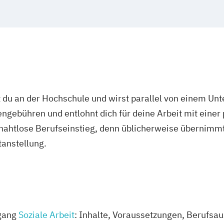
chmerztherapie
utz i.V.
c Management
ilverfahren
 du an der Hochschule und wirst parallel von einem Un
ngebühren und entlohnt dich für deine Arbeit mit einer
ktion
r nahtlose Berufseinstieg, denn üblicherweise übernimmt
sychologie
tanstellung.
 Psychologie und
eit
Studium
management
ngang
Soziale Arbeit
: Inhalte, Voraussetzungen, Berufsau