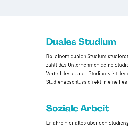
Kindheitspädagogik Duales Studium
Kindheitspädagogik Präsenzstudium
Komplementäre Heilverfahren in der S
Krisenmanagement im Be­völ­kerungssch
Logopädie
Medical Fitness & Athleti
Duales Studium
Medizinalfachberufe
Naturheilkunde und komplementäre He
Bei einem dualen Studium studierst
Osteopathie i.V.
zahlt das Unternehmen deine Studie
Pharmamanagement und Pharmaprodu
Vorteil des dualen Studiums ist de
Physician Assistant
Physiotherapie
P
Studienabschluss direkt in eine Fes
Psychologie mit Schwerpunkt Klinische
Psychologisches Empowerment
Psychosoziale Beratung in Sozialer Arb
Soziale Arbeit
Soziale Arbeit
Soziale Arbeit Duales 
Soziale Arbeit Präsenzstudium
Sozial
Erfahre hier alles über den Studie