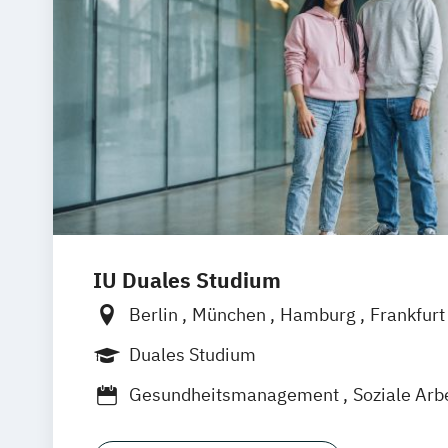
IU Duales Studium
Berlin
München
Hamburg
Frankfur
Düsseldorf
Bremen
Erfurt
Nürnber
Duales Studium
Dortmund
Mannheim
Leipzig
Onlin
Gesundheitsmanagement
Soziale Arb
Augsburg
Bielefeld
Braunschweig
D
Duisburg
Karlsruhe
Köln
Mainz
Mü