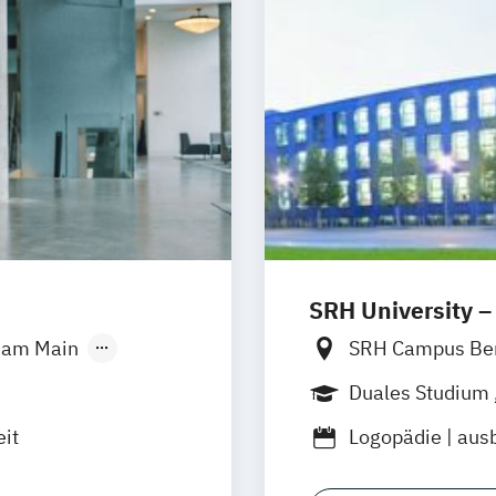
SRH University –
t am Main
SRH Campus Be
g
Hannover
SRH Campus H
Duales Studium
e-Campus
SRH Campus M
Berufsbegleite
eit
Logopädie | aus
resden
SRH Campus B
nster
Stuttgart
SRH Campus 