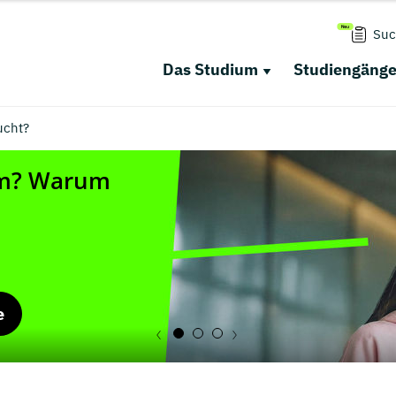
Suc
Das Studium
Studiengäng
ucht?
e