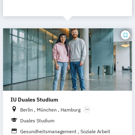
IU Duales Studium
Berlin
München
Hamburg
Frankfurt am Main
Düsseldorf
Bremen
Duales Studium
Erfurt
Nürnberg
Hannover
Dortmund
Gesundheitsmanagement
Soziale Arbeit