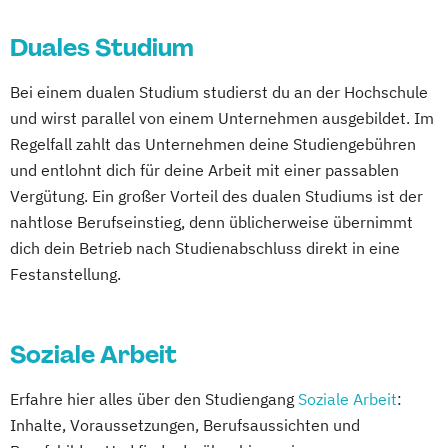
Online-Campus
Heidelberg
Kindheitspädagogik
Duales Studium
Kindheitspädagogik Duales Studium
Kindheitspädagogik Präsenzstudium
Bei einem dualen Studium studierst du an der Hochschule
Komplementäre Heilverfahren in der
und wirst parallel von einem Unternehmen ausgebildet. Im
Schmerztherapie
Regelfall zahlt das Unternehmen deine Studiengebühren
Krisenmanagement im Be­völ­kerungsschutz
und entlohnt dich für deine Arbeit mit einer passablen
i.V.
Vergütung. Ein großer Vorteil des dualen Studiums ist der
Logopädie
nahtlose Berufseinstieg, denn üblicherweise übernimmt
Medical Fitness & Athletic Management
dich dein Betrieb nach Studienabschluss direkt in eine
Medizinalfachberufe
Festanstellung.
Naturheilkunde und komplementäre
Heilverfahren
Soziale Arbeit
Osteopathie i.V.
Pharmamanagement und
Erfahre hier alles über den Studiengang
Soziale Arbeit
:
Pharmaproduktion
Inhalte, Voraussetzungen, Berufsaussichten und
Physician Assistant
Physiotherapie