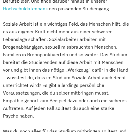
Berufsbilder. Und finde darüber hinaus in unserer
Psychologie
Hochschuldatenbank
den passenden Studiengang.
Psychologie mit Schwerpunkt Klinische
Psychologie und Psychologisches
Soziale Arbeit ist ein wichtiges Feld, das Menschen hilft, die
Empowerment
es aus eigener Kraft nicht mehr aus einer schweren
Psychosoziale Beratung in Sozialer Arbeit
Lebenslage schaffen. Sozialarbeiter arbeiten mit
Soziale Arbeit
Drogenabhängigen, sexuell missbrauchten Menschen,
Familien in Brennpunktvierteln und so weiter. Das Studium
Soziale Arbeit Duales Studium
bereitet die Studierenden auf diese Arbeit mit Menschen
Soziale Arbeit Präsenzstudium
vor und gibt ihnen das nötige „Werkzeug“ dafür in die Hand
Sozialmanagement
– wusstest du, dass im Studium Soziale Arbeit auch Recht
unterrichtet wird? Es gibt allerdings persönliche
Voraussetzungen, die du selber mitbringen musst.
Empathie gehört zum Beispiel dazu oder auch ein sicheres
Auftreten. Auf jeden Fall solltest du auch eine starke
Psyche haben.
Was du noch alles für das Studium mitbringen solltest und