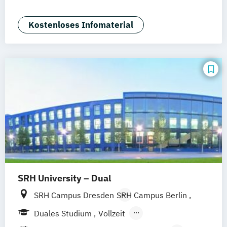
Mannheim
Leipzig
Online-Campus
Augsburg
Bielefeld
Braunschweig
Kostenloses Infomaterial
Dresden
Duisburg
Karlsruhe
Köln
Mainz
Münster
Stuttgart
Aachen
deutschlandweit
Bonn
SRH University – Dual
SRH Campus Dresden
SRH Campus Berlin
SRH Campus Hamburg
Duales Studium
Vollzeit
SRH Campus Heidelberg