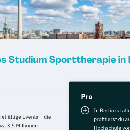
s Studium Sporttherapie in 
Pro
In Berlin ist al
ielfältige Events – die
profitierst du 
twa 3,5 Millionen
Hochschule von