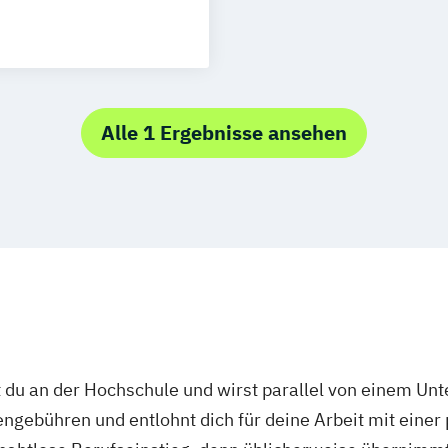
omie
nom (FH)
Alle 1 Ergebnisse ansehen
 Sports Nutrion
wesen
rävention
ement
rung
 du an der Hochschule und wirst parallel von einem Un
ngebühren und entlohnt dich für deine Arbeit mit einer