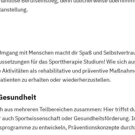
r nahtlose Berufseinstieg, denn üblicherweise übernimmt
tanstellung.
r Umgang mit Menschen macht dir Spaß und Selbstvertra
aussetzungen für das Sporttherapie Studium! Wie sich 
he Aktivitäten als rehabilitative und präventive Maßnah
atienten zu erhalten oder wiederherzustellen.
 Gesundheit
ch aus mehreren Teilbereichen zusammen: Hier triffst 
 auch Sportwissenschaft oder Gesundheitsförderung.
ngsprogramme zu entwickeln, Präventionskonzepte durc