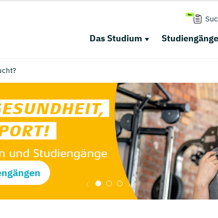
Suc
Das Studium
Studiengäng
ucht?
engängen