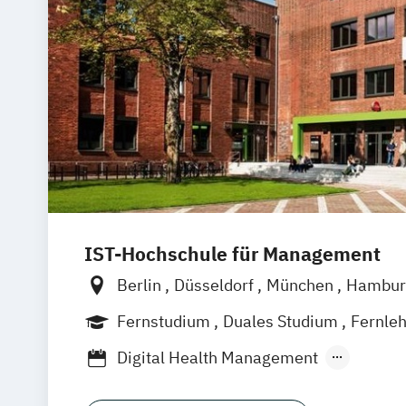
IST-Hochschule für Management
Berlin
Düsseldorf
München
Hambur
Weil am Rhein
Frankfurt am Main
Es
Fernstudium
Duales Studium
Fernle
Jena
Innsbruck
Linz
Berufsbegleitendes Präsenzstudium
Digital Health Management
Digital Transformation Management (S