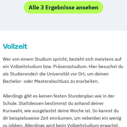
Soziale Arbeit
Sport und Ernährung
Alle 3 Ergebnisse ansehen
Sportpsychologie
Zahnmedizin
Vollzeit
Wer von einem Studium spricht, bezieht sich meistens auf
ein Vollzeitstudium bzw. Präsenzstudium. Hier besuchst du
als Studierende/r die Universität vor Ort, um deinen
Bachelor- oder Masterabschluss zu erarbeiten.
Allerdings gibt es keinen festen Stundenplan wie in der
Schule. Stattdessen bestimmst du anhand deiner
Kurswahl, wie ausgelastet deine Woche ist. So kannst du
dir beispielsweise Zeit einräumen, um nebenbei ein wenig
zu jobben. Allerdings wird beim Vollzeitstudium erwartet,