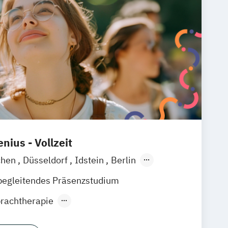
nius - Vollzeit
chen
Düsseldorf
Idstein
Berlin
ain
Köln
Heidelberg
Wiesbaden
begleitendes Präsenzstudium
raunschweig
Erfurt
rachtherapie
nces (EN)
Biomedicine (EN)