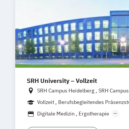
SRH University – Vollzeit
SRH Campus Heidelberg
SRH Campus 
SRH Campus Bremen
SRH Campus B
Vollzeit
Berufsbegleitendes Präsenzs
SRH Campus Dresden
SRH Campus Dü
Digitale Medizin
Ergotherapie
SRH Campus Fürth
SRH Campus Gera
Ernährungstherapie und Ernährungsbe
SRH Campus Hamburg
SRH Campus