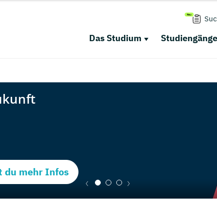
Suc
Das Studium
Studiengäng
t du mehr Infos