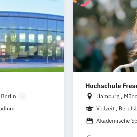
Hochschule Frese
Berlin
Hamburg
Mün
onn
Frankfurt am M
tudium
Vollzeit
Berufs
sseldorf
Wolfenbüttel
B
Akademische Sp
ratung
Biomedical Scie
 Hamm