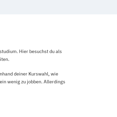
(ausbildungsintegrierend)
ychologie (M.Sc.)
Soziale Arbeit
studium. Hier besuchst du als
iten.
 anhand deiner Kurswahl, wie
ein wenig zu jobben. Allerdings