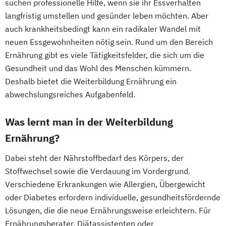
suchen professionelle Hilfe, wenn sie ihr Essverhalten
Gesundheitsberater/-in Fachrichtung
Massage Ausbildung
Fachkraft für Betriebliches
langfristig umstellen und gesünder leben möchten. Aber
"Burnout-Prävention"
Mentaltrainer Ausbildung
Gesundheitsmanagement
auch krankheitsbedingt kann ein radikaler Wandel mit
Gesundheitspädagoge/-in -
Nordic Walking Trainer Ausbildung
Fachtrainer/in für Sportrehabilitation
neuen Essgewohnheiten nötig sein. Rund um den Bereich
Gesundheitsberater/-in Fachrichtung
Pilates Trainer Ausbildung
Reha Trainer
Ernährung gibt es viele Tätigkeitsfelder, die sich um die
Fachwirt/in für Prävention und
"Ernährung in besonderen Lebensphasen"
Seniorentrainer Ausbildung
Gesundheit und das Wohl des Menschen kümmern.
Gesundheitsförderung (IHK)
Gesundheitspädagoge/-in -
Sportmassage Ausbildung
Deshalb bietet die Weiterbildung Ernährung ein
Fachwirt/in im Gesundheits- und
Gesundheitsberater/-in Fachrichtung
abwechslungsreiches Aufgabenfeld.
Wirbelsäulengymnastik Trainer Ausbildung
Sozialwesen (IHK)
"Heilpflanzenkunde"
Yoga Trainer Ausbildung
Food Coach
Gesundheitspädagoge/-in -
Was lernt man in der Weiterbildung
Ganzheitlicher Ernährungsberater
Gesundheitsberater/-in mit Fachrichtung
Ernährung?
Geprüfter Ernährungsfachwirt
"Lebensmittelunverträglichkeiten"
Geprüfter Fachwirt für Prävention und
Dabei steht der Nährstoffbedarf des Körpers, der
Gewichtsmanagement
Gesundheitsförderung (IHK)
Stoffwechsel sowie die Verdauung im Vordergrund.
Grundlagen der Ernährungsmedizin
Geprüfter Fachwirt im Betrieblichen
Verschiedene Erkrankungen wie Allergien, Übergewicht
Grundlagen der Phytotherapie
Gesundheitsmanagement
oder Diabetes erfordern individuelle, gesundheitsfördernde
Heilpflanzenkunde
Heilpraktiker/-in
Lösungen, die die neue Ernährungsweise erleichtern. Für
Gesundheitscoach
Pflanzenkunde in der Ernährung
Ernährungsberater, Diätassistenten oder
Heilpraktiker - Vorbereitung auf die