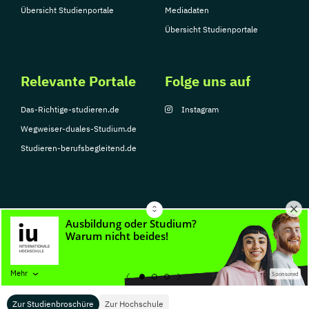
Übersicht Studienportale
Mediadaten
Übersicht Studienportale
Relevante Portale
Folge uns auf
Das-Richtige-studieren.de
Instagram
Wegweiser-duales-Studium.de
Studieren-berufsbegleitend.de
© Copyright 2026, TarGroup Media GmbH
Impressum
Datenschutzerklärung
Nutzungsbedingungen
Barrierefreihe
Mehr
Sponsored
Zur Studienbroschüre
Zur Hochschule