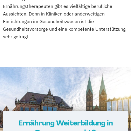
Sportmedizin
Tierernährungsberater/in
Ernährungstherapeuten gibt es vielfältige berufliche
amtsärztliche Überprüfung
Traumafachberater/-in
Aussichten. Denn in Kliniken oder anderweitigen
Ketogene Ernährung
Kindersport Trainer
Einrichtungen im Gesundheitswesen ist die
Krankheitsbilder im Gesundheitssport
Gesundheitsvorsorge und eine kompetente Unterstützung
Life Coach
sehr gefragt.
Spiroergometrie im Gesundheitssport
Sportmentaltrainer
Sporttherapeut
Stress- und Burnout-Coach
Wellness- und Spa-Management
Ernährung Weiterbildung in