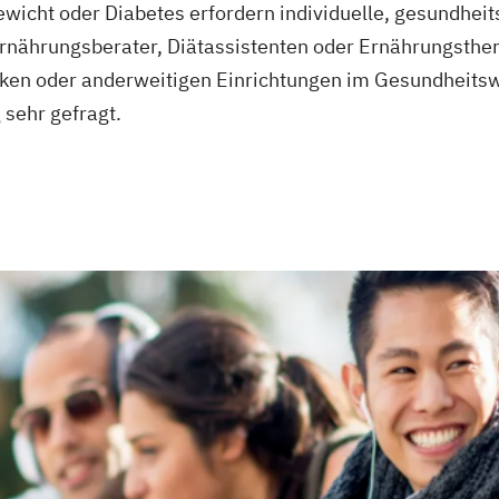
wicht oder Diabetes erfordern individuelle, gesundheit
rnährung
rnährungsberater, Diätassistenten oder Ernährungsthera
niken oder anderweitigen Einrichtungen im Gesundheits
ungsfachwirt/in
sehr gefragt.
ttel
itsmanagement
heitsförderung
lwesen (IHK)
sberater