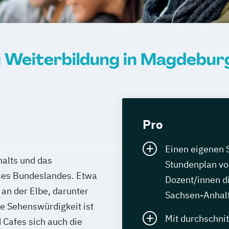
tsärztliche
ner
Life Coach
 Weiterbildung in Magdebur
Pro
Einen eigenen S
alts und das
Stundenplan vol
eses Bundeslandes. Etwa
Dozent/innen d
n der Elbe, darunter
Sachsen-Anhalt
e Sehenswürdigkeit ist
Mit durchschni
 Cafes sich auch die