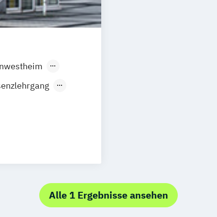
nwestheim
nbach
Hamburg
senzlehrgang
en
Frechen
Hannover
ndingen
.Fachkraft für
sgburg
t)
ortmund
t
rt am Main
dheitssport
Mannheim
ertal
Alle 1 Ergebnisse ansehen
LOGI
itz
Kiel
Oberhausen