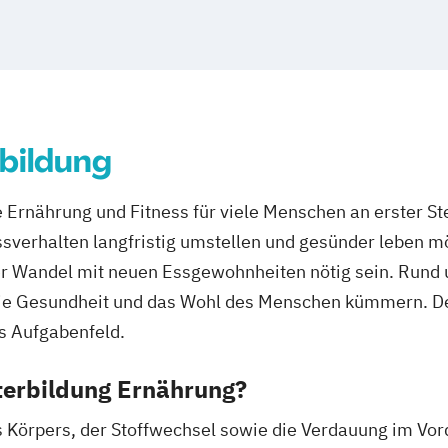
Kinder
n
Saarbrücken
hrung C-Lizenz
gshafen
olingen
t
Paderborn
zenz)
ürth
Wolfsburg
bildung
kinder
e Ernährung und Fitness für viele Menschen an erster 
Essverhalten langfristig umstellen und gesünder leben 
ler Wandel mit neuen Essgewohnheiten nötig sein. Rund 
m die Gesundheit und das Wohl des Menschen kümmern. De
rnährung C-
s Aufgabenfeld.
 (inkl. Ernährung
terbildung Ernährung?
rtler)
s Körpers, der Stoffwechsel sowie die Verdauung im Vo
ng