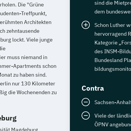
sind die Mietpr
rholen. Die "Grüne
dem bundesweit
Studenten-Treffpunkt,
berühmten Architekten
Schon Luther w
ich zehntausende
hervorragend R
urg lockt. Viele junge
Kategorie „For
die
des INSM-Bildu
Hier muss niemand in
Bundesland Plat
Zimmer-Apartments schon
bildungsmonito
onat zu haben sind.
erlin nur 130 Kilometer
Contra
äßig die Wochenenden zu
Sachsen-Anhalt
Viele der ländl
eburg
ÖPNV angebun
sität Magdeburg