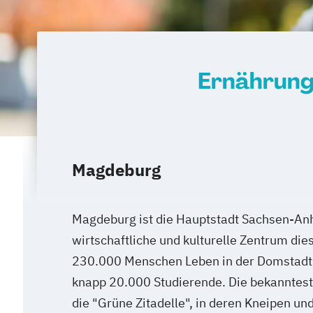
Heilpraktiker - Vorbereitung auf die am
Überprüfung
Ketogene Ernährung
Kindersport Trai
Krankheitsbilder im Gesundheitssport
Ernährung
Spiroergometrie im Gesundheitssport
Sportmentaltrainer
Sporttherapeut
Stress- und Burnout-Coach
Wellness- und Spa-Management
Magdeburg
Magdeburg ist die Hauptstadt Sachsen-Anh
wirtschaftliche und kulturelle Zentrum di
230.000 Menschen Leben in der Domstadt a
knapp 20.000 Studierende. Die bekanntest
die "Grüne Zitadelle", in deren Kneipen und