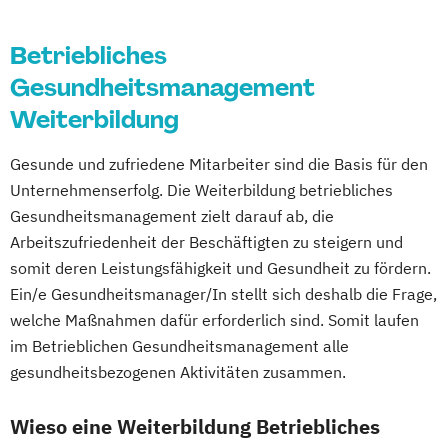
Train the Trainer – Trainer/in in der
Regensburg
Ingolstadt
Würzburg
Fürth
Kleinkinder
Erwachsenenbildung
Wolfsburg
Betriebliches
Ernährungsberater für E-Sportler
Vegetarische und Vegane Ernährung
Ernährungsberater für Kinder
Gesundheitsmanagement
Waldbaden-Coach & Kursleiter/in:
Ernährungsberater für Schwangere
Weiterbildung
Waldbaden
Ernährungsberater für Senioren
Wellnessmasseur/in
Ernährungsberater für Sportler
Gesunde und zufriedene Mitarbeiter sind die Basis für den
Wirbelsäulentherapie nach Dorn / Breuß
Unternehmenserfolg. Die Weiterbildung betriebliches
Ernährungsberater für Sportler (inkl.
Yoga Trainer/in
Gesundheitsmanagement zielt darauf ab, die
Ernährung C-Lizenz)
Arbeitszufriedenheit der Beschäftigten zu steigern und
Ernährungsberater für Sportler A-Lizenz
somit deren Leistungsfähigkeit und Gesundheit zu fördern.
(inkl. Ernährung C-Lizenz und
Ein/e Gesundheitsmanager/In stellt sich deshalb die Frage,
Ernährungsberater für Sportler)
welche Maßnahmen dafür erforderlich sind. Somit laufen
Ernährungsberater für vegane Ernährung
im Betrieblichen Gesundheitsmanagement alle
Ernährungsberater für vegetarische
gesundheitsbezogenen Aktivitäten zusammen.
Ernährung
Ernährungsberater/in A-Lizenz
Wieso eine Weiterbildung Betriebliches
Ernährungsberater/in B-Lizenz