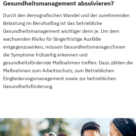
Gesundheitsmanagement absolvieren?
Ernährungsfachwirt/in
Durch den demografischen Wandel und der zunehmenden
Fachberater für Nahrungsergänzungsmittel
Belastung im Berufsalltag ist das betriebliche
Gesundheitsmanagement wichtiger denn je. Um dem
Fachkraft für Betriebliches
wachsenden Risiko für längerfristige Ausfälle
Gesundheitsmanagement
entgegenzuwirken, müssen Gesundheitsmanager/Innen
Fachtrainer/in für Sportrehabilitation
die Symptome frühzeitig erkennen und
Fachwirt/in für Prävention und
gesundheitsfördernde Maßnahmen treffen. Dazu zählen die
Gesundheitsförderung (IHK)
Maßnahmen zum Arbeitsschutz, zum Betrieblichen
Fachwirt/in im Gesundheits- und
Eingliederungsmanagement sowie zur betrieblichen
Sozialwesen (IHK)
Gesundheitsförderung.
Food Coach
Ganzheitlicher Ernährungsberater
Geprüfter Ernährungsfachwirt
Geprüfter Fachwirt für Prävention und
Gesundheitsförderung (IHK)
Geprüfter Fachwirt im Betrieblichen