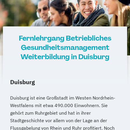
Gesundheitsmanagement
Gesundheitscoach
Heilpraktiker - Vorbereitung auf die
amtsärztliche Überprüfung
Fernlehrgang Betriebliches
Ketogene Ernährung
Kindersport Trainer
Gesundheitsmanagement
Krankheitsbilder im Gesundheitssport
Weiterbildung in Duisburg
Life Coach
Spiroergometrie im Gesundheitssport
Sportmentaltrainer
Sporttherapeut
Stress- und Burnout-Coach
Duisburg
Wellness- und Spa-Management
Duisburg ist eine Großstadt im Westen Nordrhein-
Westfalens mit etwa 490.000 Einwohnern. Sie
gehört zum Ruhrgebiet und hat in ihrer
Stadtgeschichte vor allem von der Lage an der
Flussgabelung von Rhein und Ruhr profitiert. Noch