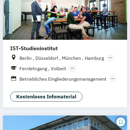
IST-Studieninstitut
Berlin
Düsseldorf
München
Hamburg
Weil am Rhein
Fernlehrgang
Vollzeit
Berufsbegleitender Präsenzlehrgang
Betriebliches Eingliederungsmanagement
BodyBuilding
Bäderbetriebsmanagement
EMS-Trainer:in
Kostenloses Infomaterial
Ernährungsberater:in für Kinder
Ernährungscoach
Fitnessfachwirt:in
Fitnesstrainer:in B-Lizenz
Functional Trainer:in
Gesunde Führung