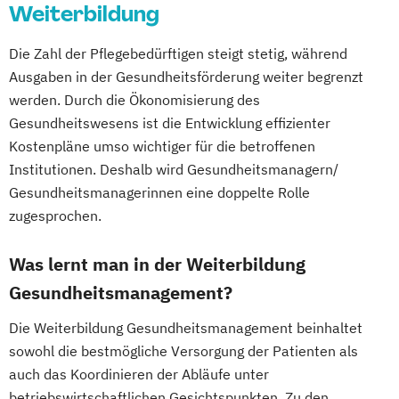
Weiterbildung
Fachberater für Nahrungsergänzungsmittel
Die Zahl der Pflegebedürftigen steigt stetig, während
Fachkraft für Betriebliches
Ausgaben in der Gesundheitsförderung weiter begrenzt
Gesundheitsmanagement
werden. Durch die Ökonomisierung des
Fachtrainer/in für Sportrehabilitation
Gesundheitswesens ist die Entwicklung effizienter
Kostenpläne umso wichtiger für die betroffenen
Fachwirt/in für Prävention und
Institutionen. Deshalb wird Gesundheitsmanagern/
Gesundheitsförderung (IHK)
Gesundheitsmanagerinnen eine doppelte Rolle
Fachwirt/in im Gesundheits- und
zugesprochen.
Sozialwesen (IHK)
Food Coach
Was lernt man in der Weiterbildung
Ganzheitlicher Ernährungsberater
Gesundheitsmanagement?
Geprüfter Ernährungsfachwirt
Geprüfter Fachwirt für Prävention und
Die Weiterbildung Gesundheitsmanagement beinhaltet
Gesundheitsförderung (IHK)
sowohl die bestmögliche Versorgung der Patienten als
Geprüfter Fachwirt im Betrieblichen
auch das Koordinieren der Abläufe unter
Gesundheitsmanagement
betriebswirtschaftlichen Gesichtspunkten. Zu den