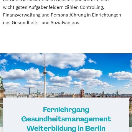
wichtigsten Aufgabenfeldern zählen Controlling,
Gesundheitscoach
Finanzverwaltung und Personalführung in Einrichtungen
Heilpraktiker - Vorbereitung auf die
des Gesundheits- und Sozialwesens.
amtsärztliche Überprüfung
Ketogene Ernährung
Kindersport Trainer
Krankheitsbilder im Gesundheitssport
Life Coach
Spiroergometrie im Gesundheitssport
Sportmentaltrainer
Sporttherapeut
Stress- und Burnout-Coach
Wellness- und Spa-Management
Fernlehrgang
Gesundheitsmanagement
Weiterbildung in Berlin