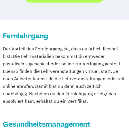
Life Coach Ausbildung Online
Wolfsburg
Ernährungsberater für E-Sportler
Massage Ausbildung
Ernährungsberater für Kinder
Mentaltrainer Ausbildung
Ernährungsberater für Schwangere
Nordic Walking Trainer Ausbildung
Ernährungsberater für Senioren
Pilates Trainer Ausbildung
Reha Trainer
Fernlehrgang
Ernährungsberater für Sportler
Seniorentrainer Ausbildung
Ernährungsberater für Sportler (inkl.
Der Vorteil des Fernlehrgang ist, dass du örtlich flexibel
Sportmassage Ausbildung
Ernährung C-Lizenz)
bist. Die Lehrmaterialien bekommst du entweder
Wirbelsäulengymnastik Trainer Ausbildung
postalisch zugeschickt oder online zur Verfügung gestellt.
Ernährungsberater für Sportler A-Lizenz
Yoga Trainer Ausbildung
Ebenso finden die Lehrveranstaltungen virtuell statt. Je
(inkl. Ernährung C-Lizenz und
nach Anbieter kannst du die Lehrveranstaltungen jederzeit
Ernährungsberater für Sportler)
online abrufen. Damit bist du dann auch zeitlich
Ernährungsberater für vegane Ernährung
unabhängig. Nachdem du den Fernlehrgang erfolgreich
Ernährungsberater für vegetarische
absolviert hast, erhältst du ein Zertifikat.
Ernährung
Ernährungsberater/in A-Lizenz
Ernährungsberater/in B-Lizenz
Gesundheitsmanagement
Ernährungsfachwirt/in