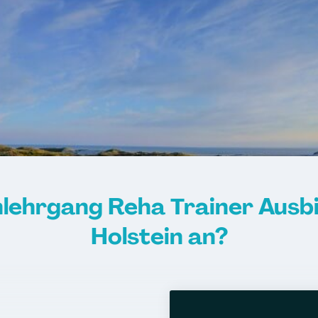
nlehrgang Reha Trainer Ausbi
Holstein an?