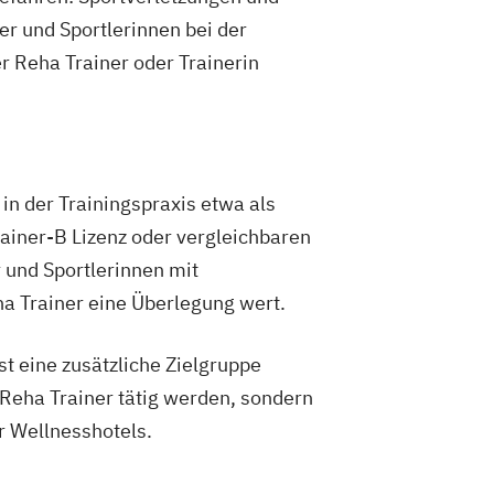
er für vegetarische Ernährung
er und Sportlerinnen bei der
er/in A-Lizenz
er Reha Trainer oder Trainerin
er/in B-Lizenz
Ernährungsfachwirt/in
 Nahrungsergänzungsmittel
etriebliches Gesundheitsmanagement
ür Sportrehabilitation
in der Trainingspraxis etwa als
 Prävention und Gesundheitsförderung
rainer-B Lizenz oder vergleichbaren
r und Sportlerinnen mit
Gesundheits- und Sozialwesen (IHK)
nzheitlicher Ernährungsberater
a Trainer eine Überlegung wert.
rungsfachwirt
rt für Prävention und
t eine zusätzliche Zielgruppe
derung (IHK)
 Reha Trainer tätig werden, sondern
irt im Betrieblichen
r Wellnesshotels.
nagement
ach