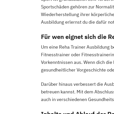
Systemische/r Berater/in /-Coach
Sportschäden gehören zur Normalität
Tanz-und Bewegungspädagoge/in
Wiederherstellung ihrer körperliche
Thai-Yoga Masseur/in
Ausbildung erlernst du die dafür n
Train the Trainer – Trainer/in in der E
Für wen eignet sich die 
Vegetarische und Vegane Ernährung
Um eine Reha Trainer Ausbildung be
Waldbaden-Coach & Kursleiter/in: Wa
Fitnesstrainer oder Fitnesstraineri
Wellnessmasseur/in
Wirbelsäulentherapie nach Dorn / Bre
Vorkenntnissen aus. Wenn dich die F
Yoga Trainer/in
gesundheitlicher Vorgeschichte ode
Darüber hinaus verbessert die Ausb
betreuen kannst. Mit dem Abschluss 
auch in verschiedenen Gesundheits
Inhalte und Ablauf der R