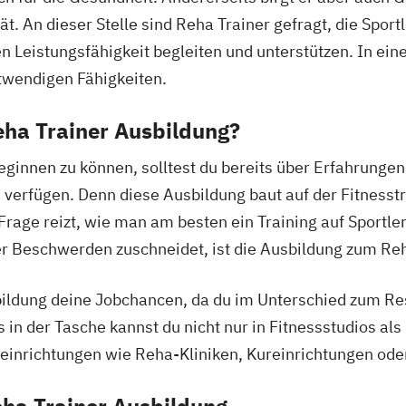
Ernährungsberat
. An dieser Stelle sind Reha Trainer gefragt, die Sportl
Ernährungsberat
n Leistungsfähigkeit begleiten und unterstützen. In ein
Ernährungsberat
otwendigen Fähigkeiten.
rwachsenenbildung
Fachberater für
Fachkraft für B
Reha Trainer Ausbildung?
Fachtrainer/in f
ginnen zu können, solltest du bereits über Erfahrungen 
ldbaden
Fachwirt/in für
n verfügen. Denn diese Ausbildung baut auf der Fitnesst
(IHK)
uß
rage reizt, wie man am besten ein Training auf Sportle
Fachwirt/in im 
Food Coach
Ga
r Beschwerden zuschneidet, ist die Ausbildung zum Reh
Geprüfter Ernäh
Geprüfter Fachwi
ildung deine Jobchancen, da du im Unterschied zum Res
Gesundheitsför
in der Tasche kannst du nicht nur in Fitnessstudios als
Geprüfter Fachw
einrichtungen wie Reha-Kliniken, Kureinrichtungen ode
Gesundheitsma
Gesundheitsco
eha Trainer Ausbildung