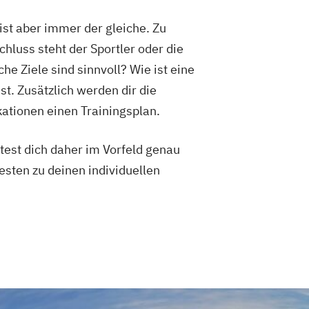
Vorbereitung auf die amtsärztliche
ist aber immer der gleiche. Zu
hluss steht der Sportler oder die
rung
Kindersport Trainer
e Ziele sind sinnvoll? Wie ist eine
r im Gesundheitssport
Life Coach
st. Zusätzlich werden dir die
 im Gesundheitssport
kationen einen Trainingsplan.
ner
Sporttherapeut
rnout-Coach
test dich daher im Vorfeld genau
Spa-Management
esten zu deinen individuellen