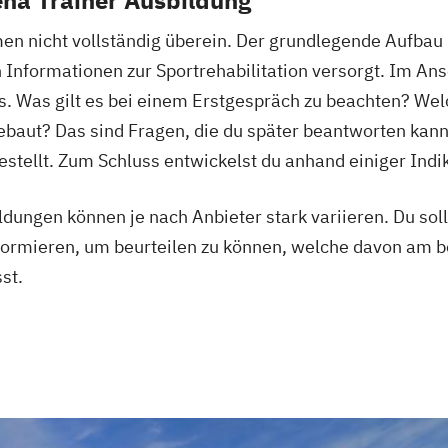
Heilpraktiker - 
en nicht vollständig überein. Der grundlegende Aufbau 
Überprüfung
 Informationen zur Sportrehabilitation versorgt. Im Ansc
Ketogene Ernäh
s. Was gilt es bei einem Erstgespräch zu beachten? Welch
Krankheitsbilde
gebaut? Das sind Fragen, die du später beantworten kann
Spiroergometrie
stellt. Zum Schluss entwickelst du anhand einiger Indi
Sportmentaltrai
Stress- und Bu
dungen können je nach Anbieter stark variieren. Du soll
Wellness- und 
nformieren, um beurteilen zu können, welche davon am b
st.