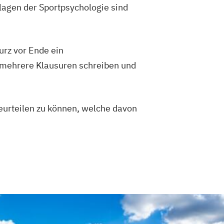
lagen der Sportpsychologie sind
Vorbereitung auf die amtsärztliche
rung
Kindersport Trainer
kurz vor Ende ein
r im Gesundheitssport
Life Coach
 mehrere Klausuren schreiben und
 im Gesundheitssport
ner
Sporttherapeut
rnout-Coach
beurteilen zu können, welche davon
Spa-Management