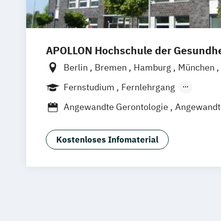
APOLLON Hochschule der Gesundhe
Berlin
Bremen
Hamburg
München
Göttingen
Leipzig
Stuttgart
Zürich
Fernstudium
Fernlehrgang
Berufsbegleitender Präsenzlehrgang
Angewandte Gerontologie
Angewandte
Berufspädagogik
Betriebliche*r Gesundheitsmanager*i
Kostenloses Infomaterial
Betriebliches Gesundheitsmanagemen
Ernährungsberatung
Ernährungswiss
Gesundheitstechnologie-Management
Gesundheitsökonomie
Health Economics & Management
Health Management