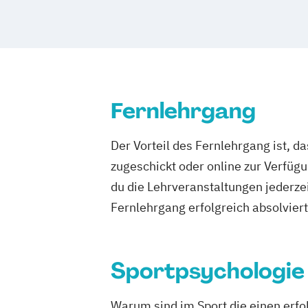
Kommunale Prävention und Gesundhei
Pflegemanagement
Psychologie
Pub
Soziale Arbeit
Sozialmanagement
Sp
Fernlehrgang
Der Vorteil des Fernlehrgang ist, d
zugeschickt oder online zur Verfügu
du die Lehrveranstaltungen jederze
Fernlehrgang erfolgreich absolviert h
Sportpsychologie
Warum sind im Sport die einen erfol