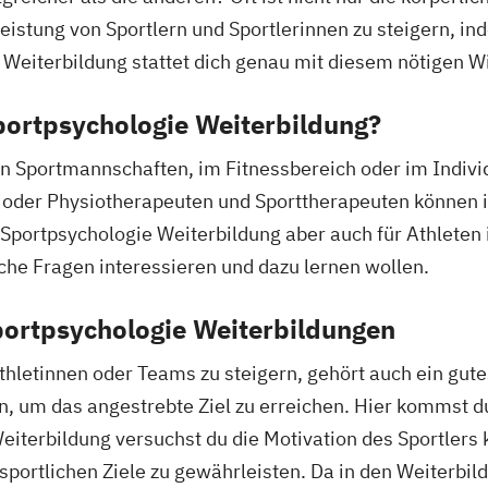
Ernährungsberat
Leistung von Sportlern und Sportlerinnen zu steigern, i
Ernährungsberat
e Weiterbildung stattet dich genau mit diesem nötigen W
Ernährungsberat
Fachberater für
Sportpsychologie Weiterbildung?
Fachkraft für B
 von Sportmannschaften, im Fitnessbereich oder im Indiv
Fachtrainer/in f
 oder Physiotherapeuten und Sporttherapeuten können in
Fachwirt/in für
ne Sportpsychologie Weiterbildung aber auch für Athleten
(IHK)
sche Fragen interessieren und dazu lernen wollen.
Fachwirt/in im 
Food Coach
Ga
portpsychologie Weiterbildungen
Geprüfter Ernäh
Geprüfter Fachwi
thletinnen oder Teams zu steigern, gehört auch ein gute
Gesundheitsför
, um das angestrebte Ziel zu erreichen. Hier kommst du 
Geprüfter Fachw
iterbildung versuchst du die Motivation des Sportlers
Gesundheitsma
 sportlichen Ziele zu gewährleisten. Da in den Weiterbi
Gesundheitsco