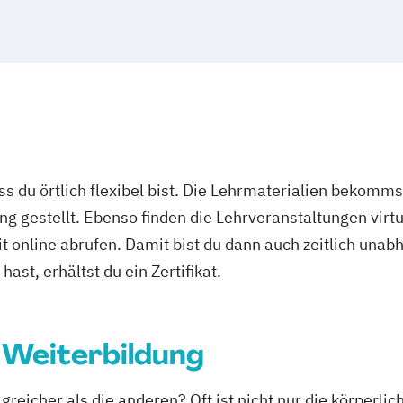
tsförderung
Ernährungs- un
Erfurt
Mainz
R
lic Health
Ernährungsberate
Mülheim an der
ortpsychologie
und Ernährungsb
Oldenburg
Lev
Ernährungsbera
Heidelberg
He
Ernährungsberate
Regensburg
In
Ernährungsberat
Ernährungsberat
ass du örtlich flexibel bist. Die Lehrmaterialien bekomm
Ernährungsberat
ng gestellt. Ebenso finden die Lehrveranstaltungen virtu
Ernährungsbera
it online abrufen. Damit bist du dann auch zeitlich un
Ernährungsberat
Ernährungsberat
ast, erhältst du ein Zertifikat.
Ernährungsberate
Lizenz)
 Weiterbildung
Ernährungsberate
C-Lizenz und Er
Ernährungsbera
greicher als die anderen? Oft ist nicht nur die körperl