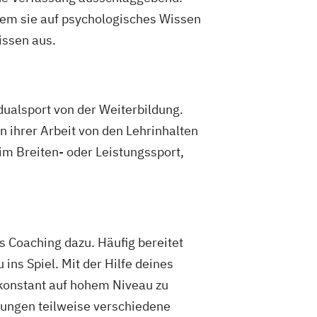
er für vegetarische Ernährung
ndem sie auf psychologisches Wissen
er/in A-Lizenz
issen aus.
er/in B-Lizenz
Ernährungsfachwirt/in
 Nahrungsergänzungsmittel
etriebliches Gesundheitsmanagement
idualsport von der Weiterbildung.
ür Sportrehabilitation
 ihrer Arbeit von den Lehrinhalten
 Prävention und Gesundheitsförderung
 im Breiten- oder Leistungssport,
Gesundheits- und Sozialwesen (IHK)
nzheitlicher Ernährungsberater
rungsfachwirt
rt für Prävention und
s Coaching dazu. Häufig bereitet
derung (IHK)
ins Spiel. Mit der Hilfe deines
irt im Betrieblichen
 konstant auf hohem Niveau zu
nagement
ldungen teilweise verschiedene
ach