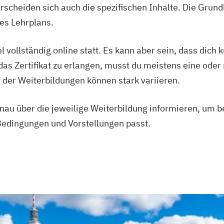
scheiden sich auch die spezifischen Inhalte. Die Grund
Heilpraktiker - 
des Lehrplans.
Überprüfung
Ketogene Ernäh
l vollständig online statt. Es kann aber sein, dass dich 
Krankheitsbilde
s Zertifikat zu erlangen, musst du meistens eine oder
Spiroergometrie
 der Weiterbildungen können stark variieren.
Sportmentaltrai
Stress- und Bu
genau über die jeweilige Weiterbildung informieren, um 
Wellness- und 
Bedingungen und Vorstellungen passt.