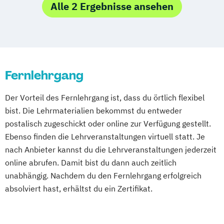
Betriebliches Gesundheitsmanagement
Alle 2 Ergebnisse ansehen
Bochum
Dresden
Bonn
Dortmund
Diagnostik und Testverfahren im
Düsseldorf
Duisburg
Essen
Gesundheitssport
Frankfurt am Main
Hamm
Einkaufs- und Lebensmittelberater/in
Mönchengladbach
Karlsruhe
Mannheim
Ernährung C-Lizenz
Ernährung nach LOGI
Münster
Nürnberg
Wiesbaden
Fernlehrgang
Ernährung nach Paleo
Wuppertal
Gelsenkirchen
Braunschweig
Ernährungs- und Bewegungspädagoge
Chemnitz
Kiel
Magdeburg
Der Vorteil des Fernlehrgang ist, dass du örtlich flexibel
Kinder
Freiburg im Breisgau
Krefeld
Lübeck
bist. Die Lehrmaterialien bekommst du entweder
Ernährungsberater A-Lizenz (inkl.
Oberhausen
Erfurt
Mainz
Rostock
postalisch zugeschickt oder online zur Verfügung gestellt.
Ernährung C-Lizenz und Ernährungsberater
Kassel
Hagen
Saarbrücken
Ebenso finden die Lehrveranstaltungen virtuell statt. Je
B-Lizenz)
Mülheim an der Ruhr
Potsdam
nach Anbieter kannst du die Lehrveranstaltungen jederzeit
Ernährungsberater B-Lizenz
online abrufen. Damit bist du dann auch zeitlich
Ludwigshafen
Oldenburg
Leverkusen
Ernährungsberater B-Lizenz (inkl. C-Lizenz)
unabhängig. Nachdem du den Fernlehrgang erfolgreich
Osnabrück
Solingen
Heidelberg
Herne
absolviert hast, erhältst du ein Zertifikat.
Neuss
Darmstadt
Paderborn
Ernährungsberater für Babys und
Regensburg
Ingolstadt
Würzburg
Fürth
Kleinkinder
Wolfsburg