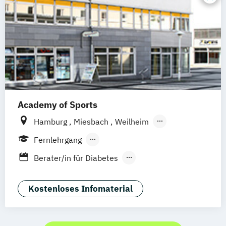
Ernährungswissenschaften
Gesundheitstechnologie-Management
Gesundheitsökonomie
Health Economics & Management
Health Management
Kommunale Prävention und
Gesundheitsförderung
Academy of Sports
Pflegemanagement
Psychologie
Public Health
Soziale Arbeit
Hamburg
Miesbach
Weilheim
Sozialmanagement
Sportpsychologie
Kornwestheim
Griesheim
Stuttgart
Fernlehrgang
Leonberg
Erlenbach
Lilienthal
Bremen
Berufsbegleitender Präsenzlehrgang
Berater/in für Diabetes
Wildau
Leichlingen
Frechen
Vollzeit
Betrieblicher Gesundheitsmanager
Euskirchen
Unterhaching
München
Betrieblicher Gesundheitsmanager
Kostenloses Infomaterial
Hannover
Stockach
Berlin
Köln
(inkl.Fachkraft für Betriebliches
Leipzig
Emmendingen
Breitenbrunn
Gesundheitsmanagement)
Backnang
Aachen
Ausgburg
Bielefeld