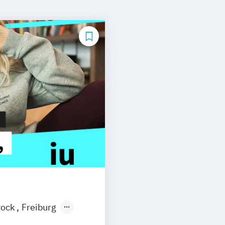
tock
Freiburg
esden
Aachen