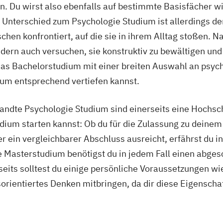
. Du wirst also ebenfalls auf bestimmte Basisfächer wi
 Unterschied zum Psychologie Studium ist allerdings der
en konfrontiert, auf die sie in ihrem Alltag stoßen. Nat
dern auch versuchen, sie konstruktiv zu bewältigen un
 das Bachelorstudium mit einer breiten Auswahl an psy
ium entsprechend vertiefen kannst.
andte Psychologie Studium sind einerseits eine Hochs
ium starten kannst: Ob du für die Zulassung zu deinem
der ein vergleichbarer Abschluss ausreicht, erfährst du 
e Masterstudium benötigst du in jedem Fall einen abge
eits solltest du einige persönliche Voraussetzungen w
rientiertes Denken mitbringen, da dir diese Eigenscha