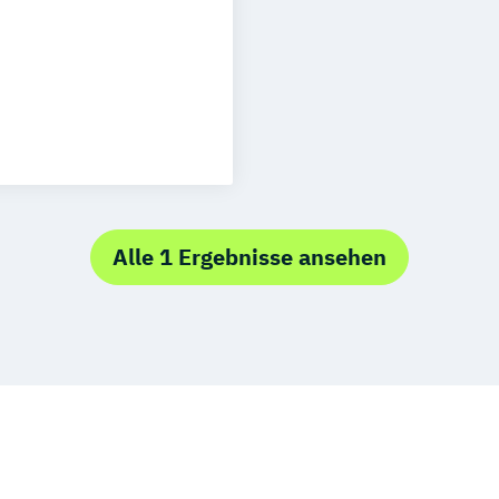
l
Oberhausen
raz
Innsbruck
gement
edrichshafen
er
Würzburg
senschaften
Alle 1 Ergebnisse ansehen
spsychologie
konomie
onspädagogik
 (DE/EN)
in der Pädagogik
Physiotherapie