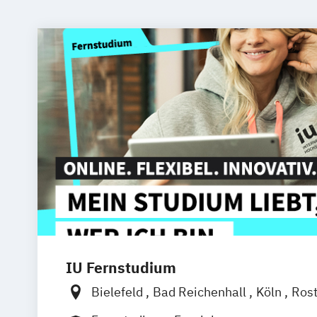
IU Fernstudium
Bielefeld
Bad Reichenhall
Köln
Ros
Kiel
Frankfurt am Main
Stuttgart
Dr