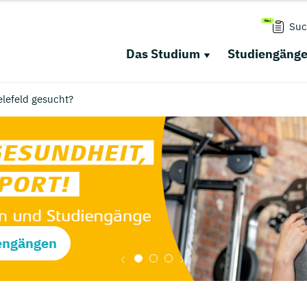
Suc
Das Studium
Studiengäng
lefeld gesucht?
engängen