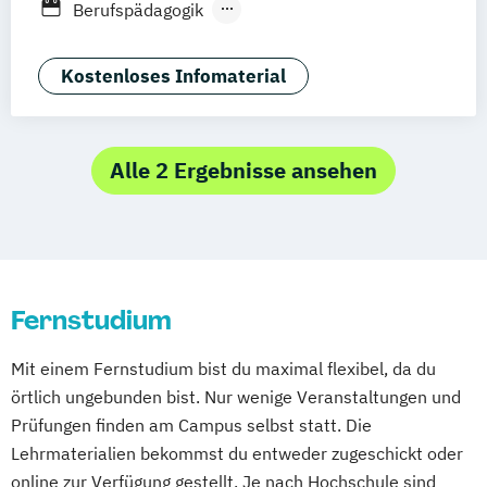
Berufspädagogik
Kindheitspädagogik
Studienzentrum Stuttgart
Berufspädagogik für
Leitungshandeln in der Pädagogik
Studienzentrum Berlin
Gesundheitsfachberufe
Kostenloses Infomaterial
Logopädie
Medizintechnik
Pflege
Studienzentrum Nürnberg
Gesundheits- und Sozialmanagement
Pflegemanagement
Pflegepädagogik
Studienzentrum Kassel
Management im Gesundheitswesen
Physiotherapie
Psychologie
Studienzentrum Essen
Pflegemanagement
Soziale Arbeit
Alle 2 Ergebnisse ansehen
Public Health
Pädagogik
Pädagogik
Studienzentrum Heilbronn
Therapie- und Pflegewissenschaften dual
Bildungsberatung und Leitung
Studienzentrum Künzelsau
Therapie- und Pflegewissenschaften für
Soziale Arbeit
Sozialmanagement
Studienzentrum Würzburg
Berufserfahrene
Studienzentrum Graz
Studienzentrum Linz
Fernstudium
Studienzentrum Wien
Studienzentrum Feldkirch
Mit einem Fernstudium bist du maximal flexibel, da du
Studienzentrum Hamburg Logistik-Bachelor
örtlich ungebunden bist. Nur wenige Veranstaltungen und
Prüfungen finden am Campus selbst statt. Die
Studienzentrum Judenburg
Lehrmaterialien bekommst du entweder zugeschickt oder
online zur Verfügung gestellt. Je nach Hochschule sind