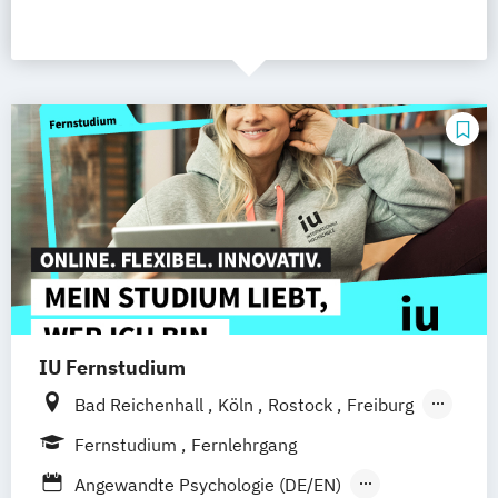
IU Fernstudium
Bad Reichenhall
Köln
Rostock
Freiburg
Kiel
Frankfurt am Main
Stuttgart
Fernstudium
Fernlehrgang
Dresden
Aachen
Basel
Bielefeld
Angewandte Psychologie (DE/EN)