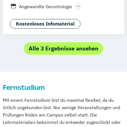
Stuttgart
Wien
Berlin
Lebensmittelmanagement und -
Berufsbegleitender Präsenzlehrgang
Angewandte Gerontologie
technologie
Angewandte Psychologie
Lernpsychologie und integrative
Berufspädagogik
Kostenloses Infomaterial
Lerntherapie
Betriebliche*r Gesundheitsmanager*in
Management im Gesundheitswesen
Betriebliches Gesundheitsmanagement
Pflege
Ernährungsberatung
Alle 3 Ergebnisse ansehen
Pharmamanagement und -technologie
Ernährungswissenschaften
Praxis- und Versorgungsmanagement
Gesundheitstechnologie-Management
Soziale Arbeit
Gesundheitsökonomie
Soziale Arbeit im Online-Abendstudium
Health Economics & Management
Therapiewissenschaften - Ergotherapie
Fernstudium
Health Management
Therapiewissenschaften - Logopädie
Kommunale Prävention und
Therapiewissenschaften - Physiotherapie
Mit einem Fernstudium bist du maximal flexibel, da du
Gesundheitsförderung
örtlich ungebunden bist. Nur wenige Veranstaltungen und
Pflegemanagement
Psychologie
Prüfungen finden am Campus selbst statt. Die
Public Health
Soziale Arbeit
Lehrmaterialien bekommst du entweder zugeschickt oder
Sozialmanagement
Sportpsychologie