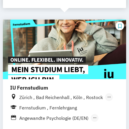
IU Fernstudium
Zürich
Bad Reichenhall
Köln
Rostock
Freiburg
Kiel
Frankfurt am Main
Fernstudium
Fernlehrgang
Stuttgart
Dresden
Aachen
Basel
Angewandte Psychologie (DE/EN)
Bielefeld
Deggendorf
Karlsruhe
Kassel
Betriebswirt/in im