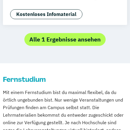
Deggendorf
Karlsruhe
Kassel
Betriebswirt/in im
Oberhausen
Offenbach
Saarbrücken
Gesundheitsmanagement
Kostenloses Infomaterial
Neu-Ulm
Graz
Innsbruck
Wien
Zürich
Digital Health
Augsburg
Freising
Friedrichshafen
Digital Transformation Management -
Klagenfurt
Magdeburg
Münster
Trier
Gesundheitswesen
Alle 1 Ergebnisse ansehen
Würzburg
Chemnitz
Linz
Diätetik
Ergotherapie
deutschlandweit
Ernährungswissenschaften
Fitnessökonomie
Gerontologie
Gesundheits- und Pflegepädagogik
Fernstudium
Gesundheitsmanagement
Gesundheitspsychologie
Mit einem Fernstudium bist du maximal flexibel, da du
Gesundheitspädagogik
örtlich ungebunden bist. Nur wenige Veranstaltungen und
Gesundheitsökonomie
Heilpädagogik
Prüfungen finden am Campus selbst statt. Die
Heilpädagogik/Inklusionspädagogik
Lehrmaterialien bekommst du entweder zugeschickt oder
International Healthcare Management
online zur Verfügung gestellt. Je nach Hochschule sind
(DE/EN)