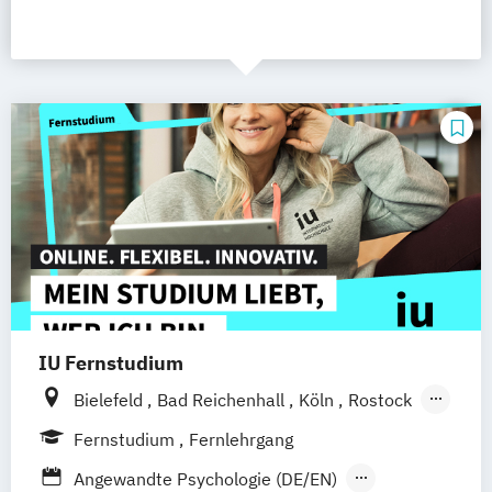
IU Fernstudium
Bielefeld
Bad Reichenhall
Köln
Rostock
Freiburg
Kiel
Frankfurt am Main
Fernstudium
Fernlehrgang
Stuttgart
Dresden
Aachen
Basel
Angewandte Psychologie (DE/EN)