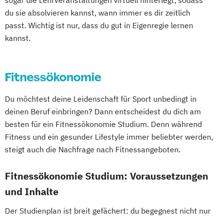
sogar die Lehrveranstaltungen virtuell hinterlegt, sodass
Kindheitspädagogik
du sie absolvieren kannst, wann immer es dir zeitlich
Leitungshandeln in der Pädagogik
passt. Wichtig ist nur, dass du gut in Eigenregie lernen
Logopädie
Medizintechnik
Pflege
kannst.
Pflegemanagement
Pflegepädagogik
Physiotherapie
Psychologie
Fitnessökonomie
Public Health
Pädagogik
Pädagogik
Bildungsberatung und Leitung
Du möchtest deine Leidenschaft für Sport unbedingt in
Soziale Arbeit
Sozialmanagement
deinen Beruf einbringen? Dann entscheidest du dich am
besten für ein Fitnessökonomie Studium. Denn während
Fitness und ein gesunder Lifestyle immer beliebter werden,
steigt auch die Nachfrage nach Fitnessangeboten.
Fitnessökonomie Studium: Voraussetzungen
und Inhalte
Der Studienplan ist breit gefächert: du begegnest nicht nur