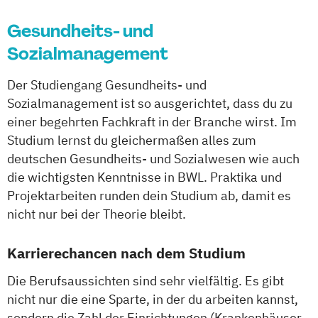
Psychosoziale Beratung in Sozialer Arbeit
Gesundheits- und
Soziale Arbeit
Sozialmanagement
Soziale Arbeit Duales Studium
Soziale Arbeit Präsenzstudium
Der Studiengang Gesundheits- und
Sozialmanagement
Sozialmanagement ist so ausgerichtet, dass du zu
einer begehrten Fachkraft in der Branche wirst. Im
Studium lernst du gleichermaßen alles zum
deutschen Gesundheits- und Sozialwesen wie auch
die wichtigsten Kenntnisse in BWL. Praktika und
Projektarbeiten runden dein Studium ab, damit es
nicht nur bei der Theorie bleibt.
Karrierechancen nach dem Studium
Die Berufsaussichten sind sehr vielfältig. Es gibt
nicht nur die eine Sparte, in der du arbeiten kannst,
sondern die Zahl der Einrichtungen (Krankenhäuser,