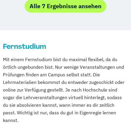
Sozialeinrichtungen
Alle 7 Ergebnisse ansehen
Schmerztherapie
Medizinische Physik
Krisenmanagement im Be­völ­kerungsschutz
Medizinische Physik und Technik
i.V.
Psychologie kindlicher Lern- und
Logopädie
Entwicklungsauffälligkeiten
Medical Fitness & Athletic Management
Fernstudium
Sport- und Gesundheitstechnologie
Medizinalfachberufe
Naturheilkunde und komplementäre
Mit einem Fernstudium bist du maximal flexibel, da du
Heilverfahren
örtlich ungebunden bist. Nur wenige Veranstaltungen und
Osteopathie i.V.
Prüfungen finden am Campus selbst statt. Die
Pharmamanagement und
Lehrmaterialien bekommst du entweder zugeschickt oder
Pharmaproduktion
online zur Verfügung gestellt. Je nach Hochschule sind
Physician Assistant
Physiotherapie
sogar die Lehrveranstaltungen virtuell hinterlegt, sodass
Psychologie
du sie absolvieren kannst, wann immer es dir zeitlich
Psychologie mit Schwerpunkt Klinische
passt. Wichtig ist nur, dass du gut in Eigenregie lernen
kannst.
Psychologie und Psychologisches
Empowerment