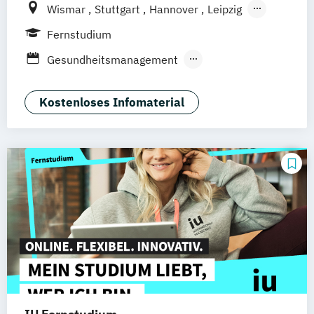
Wismar
Stuttgart
Hannover
Leipzig
Frankfurt am Main
Berlin
Hamburg
Fernstudium
Düsseldorf
München
Dortmund
Bonn
Gesundheitsmanagement
Nürnberg
Medizintechnik & Management
Sozialmanagement
Kostenloses Infomaterial