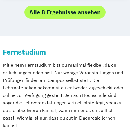
Komplementäre Heilverfahren in der
Essen
Frankfurt am Main
Hamm
Alle 8 Ergebnisse ansehen
Schmerztherapie
Karlsruhe
Mannheim
Mönchengladbach
Krisenmanagement im Be­völ­kerungsschutz
Münster
Nürnberg
Wiesbaden
i.V.
Wuppertal
Gelsenkirchen
Braunschweig
Logopädie
Chemnitz
Kiel
Magdeburg
Medical Fitness & Athletic Management
Freiburg im Breisgau
Krefeld
Lübeck
Fernstudium
Medizinalfachberufe
Oberhausen
Erfurt
Mainz
Rostock
Naturheilkunde und komplementäre
Kassel
Hagen
Saarbrücken
Mit einem Fernstudium bist du maximal flexibel, da du
Heilverfahren
Mülheim an der Ruhr
Potsdam
örtlich ungebunden bist. Nur wenige Veranstaltungen und
Osteopathie i.V.
Ludwigshafen
Oldenburg
Leverkusen
Prüfungen finden am Campus selbst statt. Die
Pharmamanagement und
Lehrmaterialien bekommst du entweder zugeschickt oder
Osnabrück
Solingen
Heidelberg
Herne
Pharmaproduktion
online zur Verfügung gestellt. Je nach Hochschule sind
Neuss
Darmstadt
Paderborn
Physician Assistant
Physiotherapie
sogar die Lehrveranstaltungen virtuell hinterlegt, sodass
Regensburg
Ingolstadt
Würzburg
Fürth
Psychologie
du sie absolvieren kannst, wann immer es dir zeitlich
Wolfsburg
Bremen
Erlenbach
Psychologie mit Schwerpunkt Klinische
passt. Wichtig ist nur, dass du gut in Eigenregie lernen
Euskirchen
Frechen
Griesheim
kannst.
Psychologie und Psychologisches
Hamburg
Kornwestheim
Leichlingen