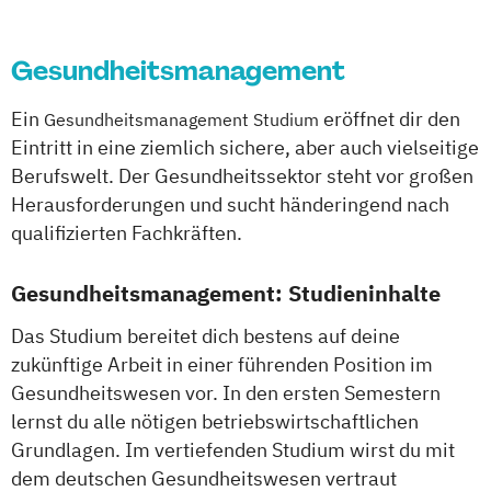
Empowerment
Leonberg
Lilienthal
Miesbach
Psychosoziale Beratung in Sozialer Arbeit
Unterhaching
Weilheim
Wildau
Gesundheitsmanagement
Soziale Arbeit
Soziale Arbeit Duales Studium
Ein
eröffnet dir den
Gesundheitsmanagement Studium
Soziale Arbeit Präsenzstudium
Eintritt in eine ziemlich sichere, aber auch vielseitige
Sozialmanagement
Berufswelt. Der Gesundheitssektor steht vor großen
Herausforderungen und sucht händeringend nach
qualifizierten Fachkräften.
Gesundheitsmanagement: Studieninhalte
Das Studium bereitet dich bestens auf deine
zukünftige Arbeit in einer führenden Position im
Gesundheitswesen vor. In den ersten Semestern
lernst du alle nötigen betriebswirtschaftlichen
Grundlagen. Im vertiefenden Studium wirst du mit
dem deutschen Gesundheitswesen vertraut