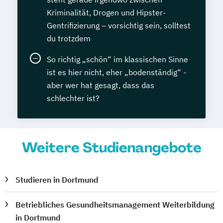
Kriminalität, Drogen und Hipster-
Gentrifizierung – vorsichtig sein, solltest
du trotzdem
So richtig „schön“ im klassischen Sinne
ist es hier nicht, eher „bodenständig“ -
aber wer hat gesagt, dass das
schlechter ist?
Weitere Studienangebote
Studieren in Dortmund
Betriebliches Gesundheitsmanagement Weiterbildung
in Dortmund