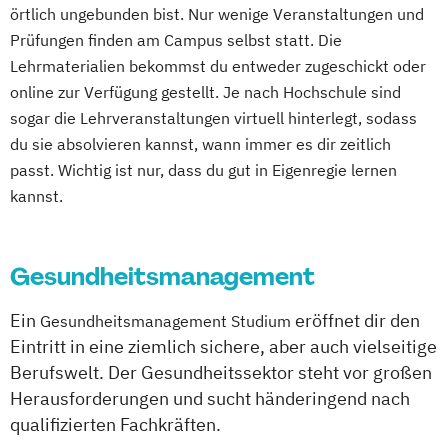
örtlich ungebunden bist. Nur wenige Veranstaltungen und
Projektmanagement im
Prüfungen finden am Campus selbst statt. Die
Gessundheitswesen
Lehrmaterialien bekommst du entweder zugeschickt oder
Prävention & Gesundheitsförderung
online zur Verfügung gestellt. Je nach Hochschule sind
Prävention
sogar die Lehrveranstaltungen virtuell hinterlegt, sodass
Sporttherapie und
du sie absolvieren kannst, wann immer es dir zeitlich
Gesundheitsmanagement
passt. Wichtig ist nur, dass du gut in Eigenregie lernen
Trainingswissenschaft und Sporternährung
kannst.
Gesundheitsmanagement
Ein
eröffnet dir den
Gesundheitsmanagement Studium
Eintritt in eine ziemlich sichere, aber auch vielseitige
Berufswelt. Der Gesundheitssektor steht vor großen
Herausforderungen und sucht händeringend nach
qualifizierten Fachkräften.