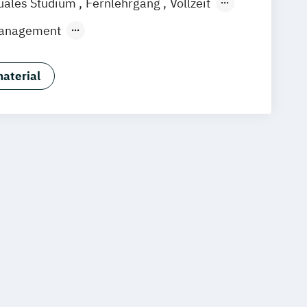
uales Studium
Fernlehrgang
Vollzeit
k
Linz
ndes Präsenzstudium
 Management
ormation Management (Schwerpunkt
nagement)
aterial
lth Care Management
alth Management
chaft und Fitnessökonomie
(FH)
Gesundheitsökonom (FH)
re Management
 Gesundheitswesen
m in Exercise Science & Sports Nutrion
ment im Gessundheitswesen
esundheitsförderung
Prävention
und Gesundheitsmanagement
schaft und Sporternährung