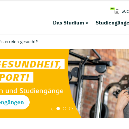
Suc
Das Studium
Studiengäng
sterreich gesucht?
engängen