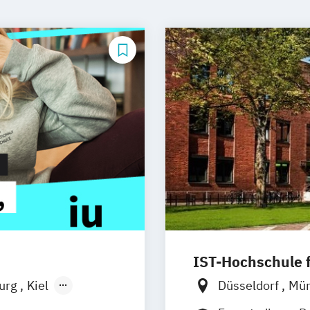
IST-Hochschule
burg
Kiel
Düsseldorf
Mü
n
Aachen
Weil am Rhein