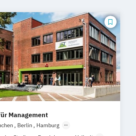
 für Management
nchen
Berlin
Hamburg
Frankfurt am Main
Essen
Stuttgart