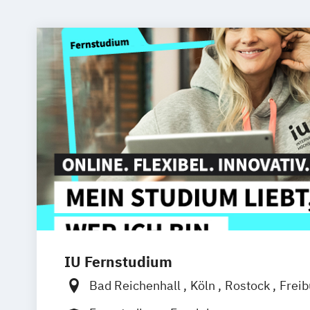
IU Fernstudium
Bad Reichenhall
Köln
Rostock
Frei
Frankfurt am Main
Stuttgart
Dresde