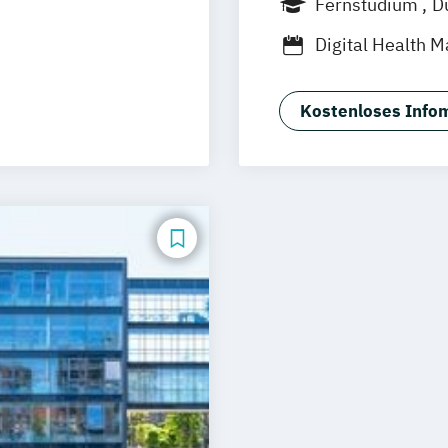
Fernstudium
D
uhe
Kassel
Jena
Innsbruc
Berufsbegleite
Digital Health
Neu-Ulm
gement
Digital Transf
urg
Freising
Gesundheitsma
rg
Münster
Kostenloses Infom
Dualer MBA Hea
schlandweit
Fitness and He
senschaften
Fitnesswissens
Fitnessökonom 
MBA Health Ca
spsychologie
Management im
konomie
Master’s Progra
onspädagogik
(EN)
 (DE/EN)
Projektmanage
in der Pädagogik
Prävention & G
Sporttherapie 
Physiotherapie
Trainingswissen