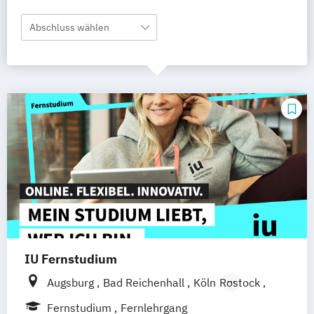
Abschluss wählen
IU Fernstudium
Augsburg
Bad Reichenhall
Köln
Rostock
Freiburg
Kiel
Frankfurt am Main
Fernstudium
Fernlehrgang