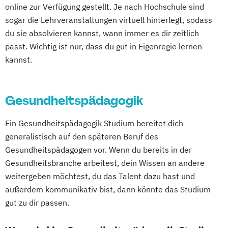
online zur Verfügung gestellt. Je nach Hochschule sind
(DE/EN)
sogar die Lehrveranstaltungen virtuell hinterlegt, sodass
Kindheitspädagogik
du sie absolvieren kannst, wann immer es dir zeitlich
Leitungshandeln in der Pädagogik
passt. Wichtig ist nur, dass du gut in Eigenregie lernen
Logopädie
Medizintechnik
Pflege
kannst.
Pflegemanagement
Pflegepädagogik
Physiotherapie
Psychologie
Gesundheitspädagogik
Public Health
Pädagogik
Pädagogik
Bildungsberatung und Leitung
Ein Gesundheitspädagogik Studium bereitet dich
Soziale Arbeit
Sozialmanagement
generalistisch auf den späteren Beruf des
Gesundheitspädagogen vor. Wenn du bereits in der
Gesundheitsbranche arbeitest, dein Wissen an andere
weitergeben möchtest, du das Talent dazu hast und
außerdem kommunikativ bist, dann könnte das Studium
gut zu dir passen.