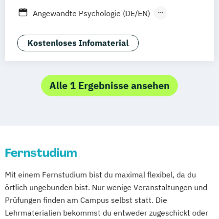
Stuttgart
Dresden
Aachen
Basel
Angewandte Psychologie (DE/EN)
Bielefeld
Deggendorf
Karlsruhe
Kassel
Betriebswirt/in im
Oberhausen
Offenbach
Saarbrücken
Gesundheitsmanagement
Kostenloses Infomaterial
Neu-Ulm
Graz
Innsbruck
Wien
Zürich
Digital Health
Freising
Friedrichshafen
Klagenfurt
Digital Transformation Management -
Magdeburg
Münster
Trier
Würzburg
Gesundheitswesen
Alle 1 Ergebnisse ansehen
Chemnitz
Linz
deutschlandweit
Diätetik
Ergotherapie
Ernährungswissenschaften
Fitnessökonomie
Gerontologie
Gesundheits- und Pflegepädagogik
Fernstudium
Gesundheitsmanagement
Gesundheitspsychologie
Mit einem Fernstudium bist du maximal flexibel, da du
Gesundheitspädagogik
örtlich ungebunden bist. Nur wenige Veranstaltungen und
Gesundheitsökonomie
Heilpädagogik
Prüfungen finden am Campus selbst statt. Die
Heilpädagogik/Inklusionspädagogik
Lehrmaterialien bekommst du entweder zugeschickt oder
International Healthcare Management