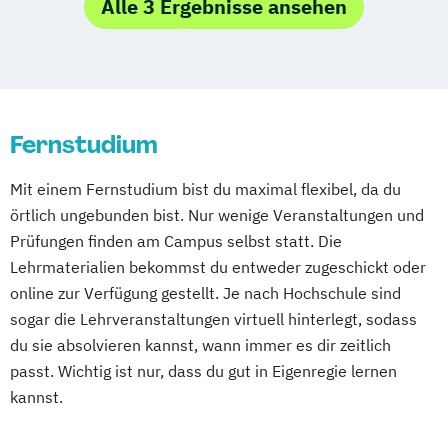
Sozialpädagogik (einphasig) (B.A.)
Alle 3 Ergebnisse ansehen
Studienzentrum Hamburg Logistik-Bachelor
Online-Fernstudium
Regensburg
Stade
Sozialpädagogik (zweiphasig) (B.A.)
Stuttgart
Köln
Studienzentrum Judenburg
Offenbach bei Frankfurt am Main
Schwarzheide/Oberspreewald-Lausitz bei
Dresden
Fernstudium
Mit einem Fernstudium bist du maximal flexibel, da du
örtlich ungebunden bist. Nur wenige Veranstaltungen und
Prüfungen finden am Campus selbst statt. Die
Lehrmaterialien bekommst du entweder zugeschickt oder
online zur Verfügung gestellt. Je nach Hochschule sind
sogar die Lehrveranstaltungen virtuell hinterlegt, sodass
du sie absolvieren kannst, wann immer es dir zeitlich
passt. Wichtig ist nur, dass du gut in Eigenregie lernen
kannst.