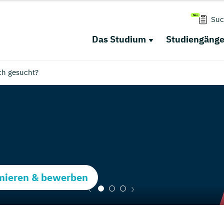
Suc
Das Studium
Studiengäng
ch gesucht?
rmieren & bewerben