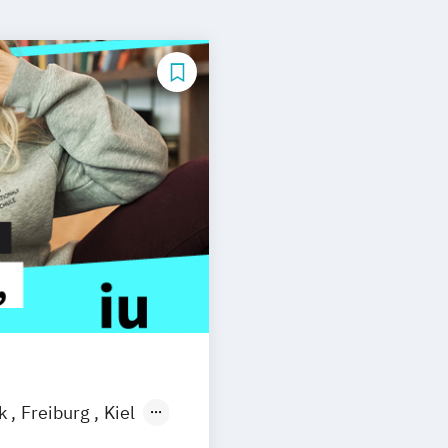
ck
Freiburg
Kiel
n
Aachen