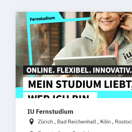
IU Fernstudium
Zürich
Bad Reichenhall
Köln
Rosto
Frankfurt am Main
Stuttgart
Dresde