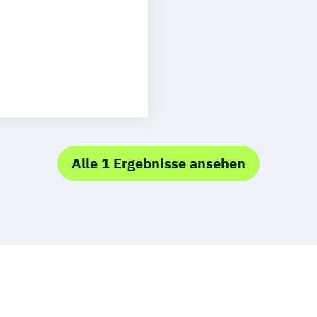
uhe
Kassel
Neu-Ulm
gement
eising
rg
Münster
schlandweit
senschaften
Alle 1 Ergebnisse ansehen
spsychologie
konomie
onspädagogik
 (DE/EN)
in der Pädagogik
Physiotherapie