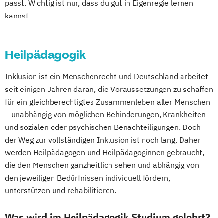
Medizinalfachberufe
passt. Wichtig ist nur, dass du gut in Eigenregie lernen
Naturheilkunde und komplementäre
kannst.
Heilverfahren
Osteopathie i.V.
Heilpädagogik
Pharmamanagement und
Pharmaproduktion
Inklusion ist ein Menschenrecht und Deutschland arbeitet
Physician Assistant
Physiotherapie
seit einigen Jahren daran, die Voraussetzungen zu schaffen
Psychologie
für ein gleichberechtigtes Zusammenleben aller Menschen
Psychologie mit Schwerpunkt Klinische
– unabhängig von möglichen Behinderungen, Krankheiten
Psychologie und Psychologisches
und sozialen oder psychischen Benachteiligungen. Doch
Empowerment
der Weg zur vollständigen Inklusion ist noch lang. Daher
Psychosoziale Beratung in Sozialer Arbeit
werden Heilpädagogen und Heilpädagoginnen gebraucht,
Soziale Arbeit
die den Menschen ganzheitlich sehen und abhängig von
den jeweiligen Bedürfnissen individuell fördern,
Soziale Arbeit Duales Studium
unterstützen und rehabilitieren.
Soziale Arbeit Präsenzstudium
Sozialmanagement
Was wird im Heilpädagogik Studium gelehrt?