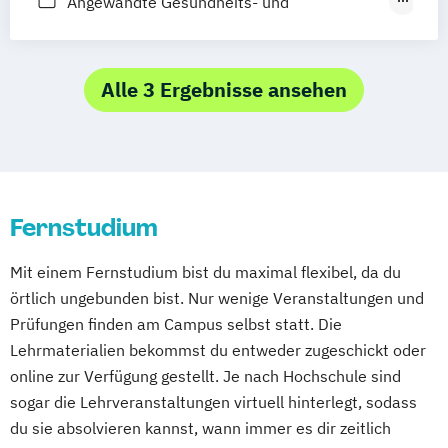
Angewandte Gesundheits- und
Dresden
Friedrichshafen
Hamburg
Hannover
Kindheitspädagogik
Therapiewissenschaften
Heilbronn
Kassel
Leipzig
Mannheim
Leitungshandeln in der Pädagogik
Dentalhygiene
Ergotherapie
München
Bochum
Kaiserslautern
Logopädie
Medizintechnik
Pflege
Frühpädagogik – Leitung und Management
Alle 3 Ergebnisse ansehen
Wiesbaden
Regenstauf
Dresden
Pflegemanagement
Pflegepädagogik
in der frühkindlichen Bildung
Hoyerswerda
Magdeburg
Ostfildern
Physiotherapie
Psychologie
Gesundheitsmanagement
Stein / Nürnberg
Wuppertal
Public Health
Pädagogik
Pädagogik
Heil­pädagogik und Inklusive Pädagogik
Prichsenstadt
Online-Campus
Bildungsberatung und Leitung
Kindheitspädagogik
Heidelberg
Soziale Arbeit
Sozialmanagement
Fernstudium
Kindheitspädagogik Duales Studium
Kindheitspädagogik Präsenzstudium
Mit einem Fernstudium bist du maximal flexibel, da du
Komplementäre Heilverfahren in der
örtlich ungebunden bist. Nur wenige Veranstaltungen und
Schmerztherapie
Prüfungen finden am Campus selbst statt. Die
Krisenmanagement im Be­völ­kerungsschutz
Lehrmaterialien bekommst du entweder zugeschickt oder
i.V.
online zur Verfügung gestellt. Je nach Hochschule sind
Logopädie
sogar die Lehrveranstaltungen virtuell hinterlegt, sodass
Medical Fitness & Athletic Management
du sie absolvieren kannst, wann immer es dir zeitlich