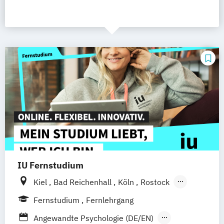
IU Fernstudium
Kiel
Bad Reichenhall
Köln
Rostock
Freiburg
Frankfurt am Main
Stuttgart
Fernstudium
Fernlehrgang
Dresden
Aachen
Basel
Bielefeld
Angewandte Psychologie (DE/EN)