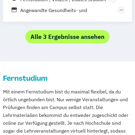
Schwarzheide/Oberspreewald-Lausitz bei
Friedrichshafen
Hamburg
Hannover
(DE/EN)
Berufsbegleitendes Präsenzstudium
Angewandte Gesundheits- und
Dresden
Heilbronn
Kassel
Leipzig
Mannheim
Kindheitspädagogik
Therapiewissenschaften
München
Bochum
Kaiserslautern
Leitungshandeln in der Pädagogik
Dentalhygiene
Ergotherapie
Wiesbaden
Regenstauf
Dresden
Logopädie
Medizintechnik
Pflege
Frühpädagogik – Leitung und Management
Alle 3 Ergebnisse ansehen
Hoyerswerda
Magdeburg
Ostfildern
Pflegemanagement
Pflegepädagogik
in der frühkindlichen Bildung
Schwentinental / Kiel
Stein / Nürnberg
Physiotherapie
Psychologie
Gesundheitsmanagement
Wuppertal
Prichsenstadt
Public Health
Pädagogik
Pädagogik
Heil­pädagogik und Inklusive Pädagogik
Online-Campus
Heidelberg
Bildungsberatung und Leitung
Kindheitspädagogik
Soziale Arbeit
Sozialmanagement
Fernstudium
Kindheitspädagogik Duales Studium
Kindheitspädagogik Präsenzstudium
Mit einem Fernstudium bist du maximal flexibel, da du
Komplementäre Heilverfahren in der
örtlich ungebunden bist. Nur wenige Veranstaltungen und
Schmerztherapie
Prüfungen finden am Campus selbst statt. Die
Krisenmanagement im Be­völ­kerungsschutz
Lehrmaterialien bekommst du entweder zugeschickt oder
i.V.
online zur Verfügung gestellt. Je nach Hochschule sind
Logopädie
sogar die Lehrveranstaltungen virtuell hinterlegt, sodass