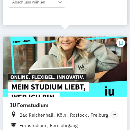
Abschluss wählen
IU Fernstudium
Bad Reichenhall
Köln
Rostock
Freiburg
Kiel
Frankfurt am Main
Stuttgart
Fernstudium
Fernlehrgang