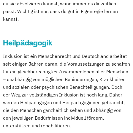
Medical Fitness & Athletic Management
du sie absolvieren kannst, wann immer es dir zeitlich
Medizinalfachberufe
passt. Wichtig ist nur, dass du gut in Eigenregie lernen
Naturheilkunde und komplementäre
kannst.
Heilverfahren
Osteopathie i.V.
Heilpädagogik
Pharmamanagement und
Pharmaproduktion
Inklusion ist ein Menschenrecht und Deutschland arbeitet
Physician Assistant
Physiotherapie
seit einigen Jahren daran, die Voraussetzungen zu schaffen
Psychologie
für ein gleichberechtigtes Zusammenleben aller Menschen
Psychologie mit Schwerpunkt Klinische
– unabhängig von möglichen Behinderungen, Krankheiten
Psychologie und Psychologisches
und sozialen oder psychischen Benachteiligungen. Doch
Empowerment
der Weg zur vollständigen Inklusion ist noch lang. Daher
Psychosoziale Beratung in Sozialer Arbeit
werden Heilpädagogen und Heilpädagoginnen gebraucht,
Soziale Arbeit
die den Menschen ganzheitlich sehen und abhängig von
den jeweiligen Bedürfnissen individuell fördern,
Soziale Arbeit Duales Studium
unterstützen und rehabilitieren.
Soziale Arbeit Präsenzstudium