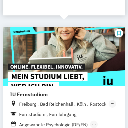
IU Fernstudium
Freiburg
Bad Reichenhall
Köln
Rostock
Kiel
Frankfurt am Main
Stuttgart
Fernstudium
Fernlehrgang
Dresden
Aachen
Basel
Bielefeld
Angewandte Psychologie (DE/EN)