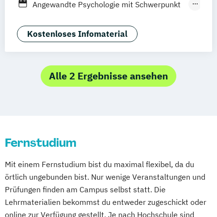
Angewandte Psychologie mit Schwerpunkt
Kindheitspädagogik
Mannheim
Wertheim
Wien
Gerontopsychologie
Leitungshandeln in der Pädagogik
Frankfurt am Main
Hamm
Zürich
Fürth
Angewandte Psychologie mit Schwerpunkt
Kostenloses Infomaterial
Logopädie
Medizintechnik
Pflege
Klinische Psychologie und Beratung
Pflegemanagement
Pflegepädagogik
Angewandte Psychologie mit Schwerpunkt
Physiotherapie
Psychologie
Sportpsychologie
Alle 2 Ergebnisse ansehen
Public Health
Pädagogik
Pädagogik
Betriebliches Gesundheitsmanagement
Bildungsberatung und Leitung
Betriebswirtschaft und
Soziale Arbeit
Sozialmanagement
Gesundheitsmanagement
Betriebswirtschaft und Sozialmanagement
Fernstudium
Betriebswirtschaft und Sportmanagement
Mit einem Fernstudium bist du maximal flexibel, da du
Digital Health Management
örtlich ungebunden bist. Nur wenige Veranstaltungen und
Ernährungswissenschaften
Prüfungen finden am Campus selbst statt. Die
Gesundheitspsychologie
Lehrmaterialien bekommst du entweder zugeschickt oder
Gesundheitspsychologie im Online-
online zur Verfügung gestellt. Je nach Hochschule sind