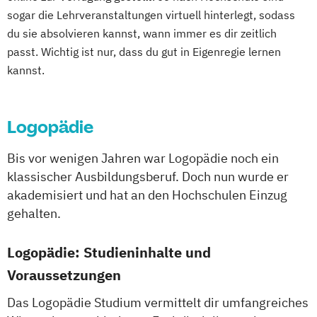
Abendstudium
sogar die Lehrveranstaltungen virtuell hinterlegt, sodass
Lebensmittelmanagement und -
du sie absolvieren kannst, wann immer es dir zeitlich
technologie
passt. Wichtig ist nur, dass du gut in Eigenregie lernen
Lernpsychologie und integrative
kannst.
Lerntherapie
Management im Gesundheitswesen
Logopädie
Pflege
Pharmamanagement und -technologie
Bis vor wenigen Jahren war Logopädie noch ein
Praxis- und Versorgungsmanagement
klassischer Ausbildungsberuf. Doch nun wurde er
Soziale Arbeit
akademisiert und hat an den Hochschulen Einzug
Soziale Arbeit im Online-Abendstudium
gehalten.
Therapiewissenschaften - Ergotherapie
Therapiewissenschaften - Logopädie
Logopädie: Studieninhalte und
Therapiewissenschaften - Physiotherapie
Voraussetzungen
Das Logopädie Studium vermittelt dir umfangreiches