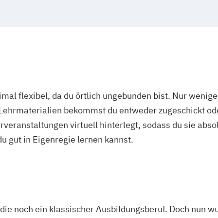
chmerztherapie
utz i.V.
c Management
ilverfahren
mal flexibel, da du örtlich ungebunden bist. Nur wenig
 Lehrmaterialien bekommst du entweder zugeschickt oder
ktion
veranstaltungen virtuell hinterlegt, sodass du sie abs
sychologie
 du gut in Eigenregie lernen kannst.
 Psychologie und
eit
Studium
management
ie noch ein klassischer Ausbildungsberuf. Doch nun wu