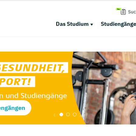
Suc
Das Studium
Studiengäng
engängen