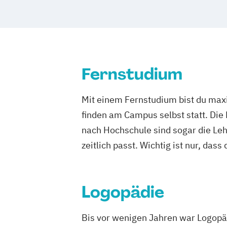
Kindheitspädagogik Duales Studium
Kindheitspädagogik Präsenzstudium
Komplementäre Heilverfahren in der S
Krisenmanagement im Be­völ­kerungssch
Logopädie
Medical Fitness & Athleti
Fernstudium
Medizinalfachberufe
Naturheilkunde und komplementäre He
Mit einem Fernstudium bist du maxi
Osteopathie i.V.
finden am Campus selbst statt. Die
Pharmamanagement und Pharmaprodu
nach Hochschule sind sogar die Lehr
Physician Assistant
Physiotherapie
P
zeitlich passt. Wichtig ist nur, dass
Psychologie mit Schwerpunkt Klinische
Psychologisches Empowerment
Psychosoziale Beratung in Sozialer Arb
Logopädie
Soziale Arbeit
Soziale Arbeit Duales 
Soziale Arbeit Präsenzstudium
Sozial
Bis vor wenigen Jahren war Logopäd