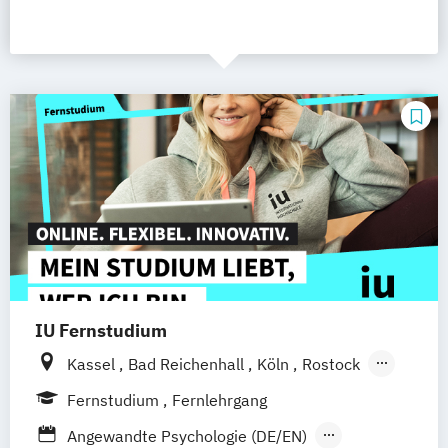
IU Fernstudium
Kassel
Bad Reichenhall
Köln
Rostock
Freiburg
Kiel
Frankfurt am Main
Fernstudium
Fernlehrgang
Stuttgart
Dresden
Aachen
Basel
Angewandte Psychologie (DE/EN)