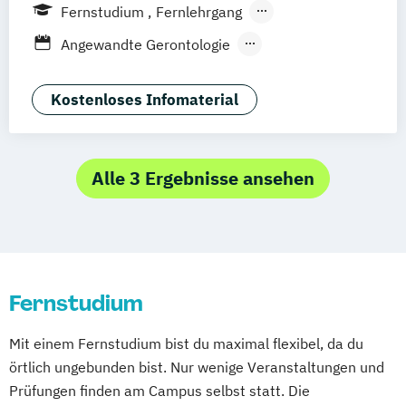
Köln
Göttingen
Leipzig
Stuttgart
Abendstudium
Fernstudium
Fernlehrgang
Zürich
Wien
Berlin
Lebensmittelmanagement und -
Berufsbegleitender Präsenzlehrgang
Angewandte Gerontologie
technologie
Angewandte Psychologie
Lernpsychologie und integrative
Berufspädagogik
Kostenloses Infomaterial
Lerntherapie
Betriebliche*r Gesundheitsmanager*in
Management im Gesundheitswesen
Betriebliches Gesundheitsmanagement
Pflege
Ernährungsberatung
Alle 3 Ergebnisse ansehen
Pharmamanagement und -technologie
Ernährungswissenschaften
Praxis- und Versorgungsmanagement
Gesundheitstechnologie-Management
Soziale Arbeit
Gesundheitsökonomie
Soziale Arbeit im Online-Abendstudium
Health Economics & Management
Therapiewissenschaften - Ergotherapie
Fernstudium
Health Management
Therapiewissenschaften - Logopädie
Kommunale Prävention und
Therapiewissenschaften - Physiotherapie
Mit einem Fernstudium bist du maximal flexibel, da du
Gesundheitsförderung
örtlich ungebunden bist. Nur wenige Veranstaltungen und
Pflegemanagement
Psychologie
Prüfungen finden am Campus selbst statt. Die
Public Health
Soziale Arbeit