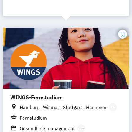
WINGS-Fernstudium
Hamburg
Wismar
Stuttgart
Hannover
Leipzig
Frankfurt am Main
Berlin
Fernstudium
Düsseldorf
München
Dortmund
Bonn
Gesundheitsmanagement