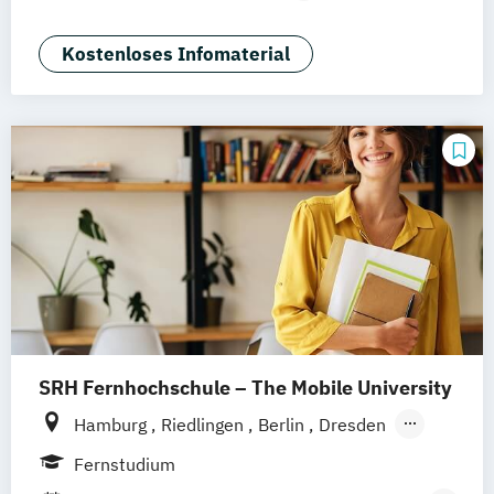
Nürnberg
Medizintechnik & Management
Sozialmanagement
Kostenloses Infomaterial
SRH Fernhochschule – The Mobile University
Hamburg
Riedlingen
Berlin
Dresden
Düsseldorf
Hannover
Köln
München
Fernstudium
Stuttgart
Ellwangen
Zell
Leipzig