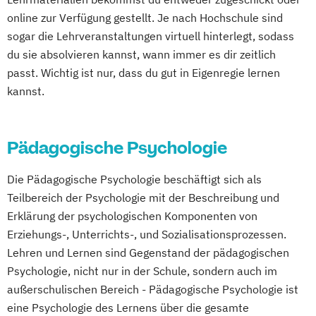
Pharmaproduktion
online zur Verfügung gestellt. Je nach Hochschule sind
Physician Assistant
Physiotherapie
sogar die Lehrveranstaltungen virtuell hinterlegt, sodass
Psychologie
du sie absolvieren kannst, wann immer es dir zeitlich
Psychologie mit Schwerpunkt Klinische
passt. Wichtig ist nur, dass du gut in Eigenregie lernen
kannst.
Psychologie und Psychologisches
Empowerment
Psychosoziale Beratung in Sozialer Arbeit
Pädagogische Psychologie
Soziale Arbeit
Soziale Arbeit Duales Studium
Die Pädagogische Psychologie beschäftigt sich als
Soziale Arbeit Präsenzstudium
Teilbereich der Psychologie mit der Beschreibung und
Sozialmanagement
Erklärung der psychologischen Komponenten von
Erziehungs-, Unterrichts-, und Sozialisationsprozessen.
Lehren und Lernen sind Gegenstand der pädagogischen
Psychologie, nicht nur in der Schule, sondern auch im
außerschulischen Bereich - Pädagogische Psychologie ist
eine Psychologie des Lernens über die gesamte