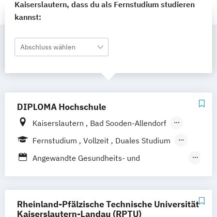
Kaiserslautern, dass du als Fernstudium studieren
kannst:
Abschluss wählen
DIPLOMA Hochschule
Kaiserslautern
Bad Sooden-Allendorf
Aalen
Baden-Baden
Berlin
Bonn
Fernstudium
Vollzeit
Duales Studium
Friedrichshafen
Hamburg
Hannover
Berufsbegleitendes Präsenzstudium
Angewandte Gesundheits- und
Heilbronn
Kassel
Leipzig
Mannheim
Therapiewissenschaften
München
Bochum
Wiesbaden
Dentalhygiene
Ergotherapie
Regenstauf
Dresden
Hoyerswerda
Frühpädagogik – Leitung und Management
Rheinland-Pfälzische Technische Universität
Magdeburg
Ostfildern
in der frühkindlichen Bildung
Kaiserslautern-Landau (RPTU)