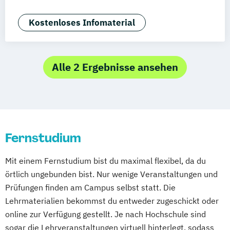
Gerontopsychologie
Leitungshandeln in der Pädagogik
Frankfurt am Main
Hamm
Zürich
Fürth
Angewandte Psychologie mit Schwerpunkt
Kostenloses Infomaterial
Logopädie
Medizintechnik
Pflege
Klinische Psychologie und Beratung
Pflegemanagement
Pflegepädagogik
Angewandte Psychologie mit Schwerpunkt
Physiotherapie
Psychologie
Sportpsychologie
Alle 2 Ergebnisse ansehen
Public Health
Pädagogik
Pädagogik
Betriebliches Gesundheitsmanagement
Bildungsberatung und Leitung
Betriebswirtschaft und
Soziale Arbeit
Sozialmanagement
Gesundheitsmanagement
Betriebswirtschaft und Sozialmanagement
Fernstudium
Betriebswirtschaft und Sportmanagement
Mit einem Fernstudium bist du maximal flexibel, da du
Digital Health Management
örtlich ungebunden bist. Nur wenige Veranstaltungen und
Ernährungswissenschaften
Prüfungen finden am Campus selbst statt. Die
Gesundheitspsychologie
Lehrmaterialien bekommst du entweder zugeschickt oder
Gesundheitspsychologie im Online-
online zur Verfügung gestellt. Je nach Hochschule sind
Abendstudium
sogar die Lehrveranstaltungen virtuell hinterlegt, sodass