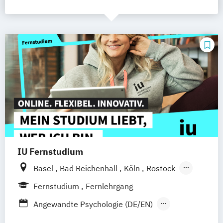
IU Fernstudium
Basel
Bad Reichenhall
Köln
Rostock
Freiburg
Kiel
Frankfurt am Main
Fernstudium
Fernlehrgang
Stuttgart
Dresden
Aachen
Bielefeld
Angewandte Psychologie (DE/EN)
Deggendorf
Karlsruhe
Kassel
Betriebswirt/in im