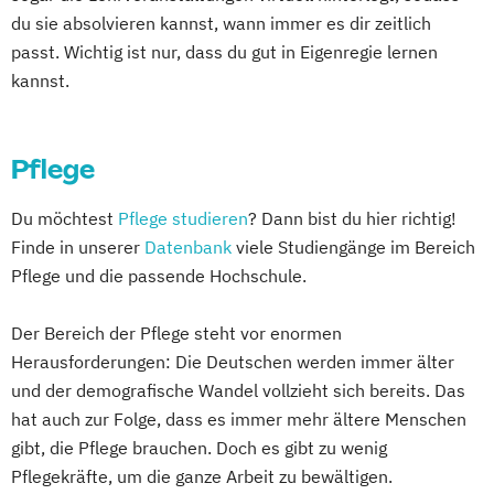
Lebensmittelmanagement und -
du sie absolvieren kannst, wann immer es dir zeitlich
technologie
passt. Wichtig ist nur, dass du gut in Eigenregie lernen
Lernpsychologie und integrative
kannst.
Lerntherapie
Management im Gesundheitswesen
Pflege
Pflege
Pharmamanagement und -technologie
Du möchtest
Pflege studieren
? Dann bist du hier richtig!
Praxis- und Versorgungsmanagement
Finde in unserer
Datenbank
viele Studiengänge im Bereich
Soziale Arbeit
Pflege und die passende Hochschule.
Soziale Arbeit im Online-Abendstudium
Therapiewissenschaften - Ergotherapie
Der Bereich der Pflege steht vor enormen
Therapiewissenschaften - Logopädie
Herausforderungen: Die Deutschen werden immer älter
Therapiewissenschaften - Physiotherapie
und der demografische Wandel vollzieht sich bereits. Das
hat auch zur Folge, dass es immer mehr ältere Menschen
gibt, die Pflege brauchen. Doch es gibt zu wenig
Pflegekräfte, um die ganze Arbeit zu bewältigen.