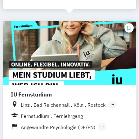
IU Fernstudium
Linz
Bad Reichenhall
Köln
Rostock
Freiburg
Kiel
Frankfurt am Main
Fernstudium
Fernlehrgang
Stuttgart
Dresden
Aachen
Basel
Angewandte Psychologie (DE/EN)
Bielefeld
Deggendorf
Karlsruhe
Kassel
Betriebswirt/in im