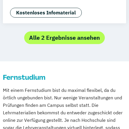
Berufspädagogik für
Leitungshandeln in der Pädagogik
Studienzentrum Stuttgart
Gesundheitsfachberufe
Kostenloses Infomaterial
Logopädie
Medizintechnik
Pflege
Studienzentrum Berlin
Gesundheits- und Sozialmanagement
Pflegemanagement
Pflegepädagogik
Studienzentrum Nürnberg
Management im Gesundheitswesen
Physiotherapie
Psychologie
Studienzentrum Kassel
Pflegemanagement
Soziale Arbeit
Alle 2 Ergebnisse ansehen
Public Health
Pädagogik
Pädagogik
Studienzentrum Essen
Therapie- und Pflegewissenschaften dual
Bildungsberatung und Leitung
Studienzentrum Heilbronn
Therapie- und Pflegewissenschaften für
Soziale Arbeit
Sozialmanagement
Studienzentrum Künzelsau
Berufserfahrene
Studienzentrum Würzburg
Studienzentrum Graz
Fernstudium
Studienzentrum Wien
Studienzentrum Feldkirch
Mit einem Fernstudium bist du maximal flexibel, da du
Studienzentrum Hamburg Logistik-Bachelor
örtlich ungebunden bist. Nur wenige Veranstaltungen und
Prüfungen finden am Campus selbst statt. Die
Studienzentrum Judenburg
Lehrmaterialien bekommst du entweder zugeschickt oder
online zur Verfügung gestellt. Je nach Hochschule sind
sogar die Lehrveranstaltungen virtuell hinterlegt, sodass