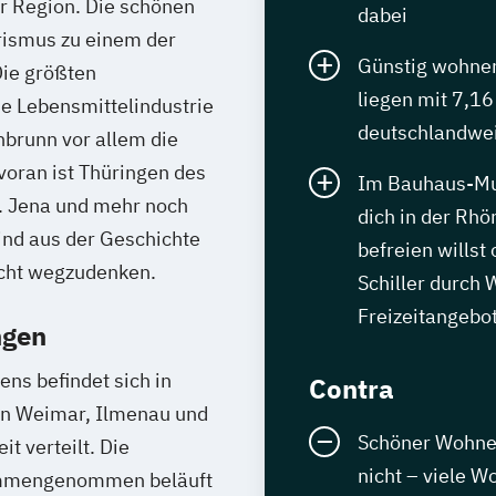
er Region. Die schönen
dabei
ismus zu einem der
Günstig wohnen,
Die größten
liegen mit 7,1
ie Lebensmittelindustrie
deutschlandwei
brunn vor allem die
voran ist Thüringen des
Im Bauhaus-Mus
. Jena und mehr noch
dich in der Rhö
ind aus der Geschichte
befreien willst
icht wegzudenken.
Schiller durch
Freizeitangebo
ngen
ns befindet sich in
Contra
 in Weimar, Ilmenau und
Schöner Wohnen
t verteilt. Die
nicht – viele 
sammengenommen beläuft