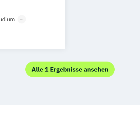
tudium
hnik
Pflege
ent
llversorgung
Alle 1 Ergebnisse ansehen