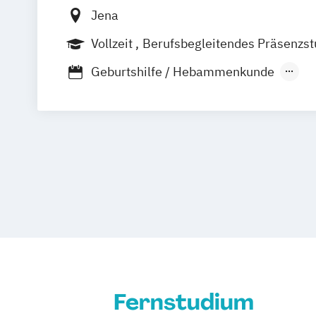
Jena
Vollzeit
Berufsbegleitendes Präsenzs
Fernstudium
Duales Studium
Geburtshilfe / Hebammenkunde
Health Care Management
Medizintec
Pflege / Pflegeleitung
Pflegewissenschaft / Pflegemanagem
Physiotherapie
Rettungswesen/ Notfa
Fernstudium