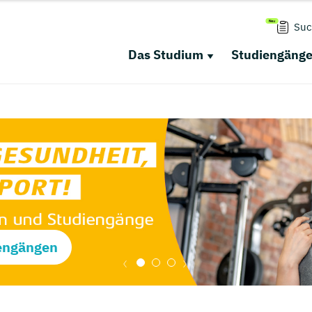
Suc
Das Studium
Studiengäng
engängen