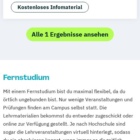
Oberhausen
Offenbach
Saarbrücken
Gesundheitsmanagement
Kostenloses Infomaterial
Neu-Ulm
Graz
Innsbruck
Wien
Zürich
Digital Health
Augsburg
Freising
Friedrichshafen
Digital Transformation Management -
Klagenfurt
Magdeburg
Münster
Trier
Gesundheitswesen
Alle 1 Ergebnisse ansehen
Würzburg
Chemnitz
Linz
Diätetik
Ergotherapie
deutschlandweit
Ernährungswissenschaften
Fitnessökonomie
Gerontologie
Gesundheits- und Pflegepädagogik
Fernstudium
Gesundheitsmanagement
Gesundheitspsychologie
Mit einem Fernstudium bist du maximal flexibel, da du
Gesundheitspädagogik
örtlich ungebunden bist. Nur wenige Veranstaltungen und
Gesundheitsökonomie
Heilpädagogik
Prüfungen finden am Campus selbst statt. Die
Heilpädagogik/Inklusionspädagogik
Lehrmaterialien bekommst du entweder zugeschickt oder
International Healthcare Management
online zur Verfügung gestellt. Je nach Hochschule sind
(DE/EN)
sogar die Lehrveranstaltungen virtuell hinterlegt, sodass
Kindheitspädagogik