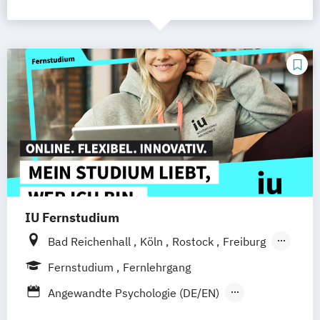
IU Fernstudium
Bad Reichenhall
Köln
Rostock
Freiburg
Kiel
Frankfurt am Main
Stuttgart
Fernstudium
Fernlehrgang
Dresden
Aachen
Basel
Bielefeld
Angewandte Psychologie (DE/EN)
Deggendorf
Karlsruhe
Kassel
Betriebswirt/in im