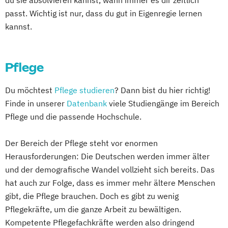
du sie absolvieren kannst, wann immer es dir zeitlich
Leitungshandeln in der Pädagogik
passt. Wichtig ist nur, dass du gut in Eigenregie lernen
Logopädie
Medizintechnik
Pflege
kannst.
Pflegemanagement
Pflegepädagogik
Physiotherapie
Psychologie
Pflege
Public Health
Pädagogik
Pädagogik
Bildungsberatung und Leitung
Du möchtest
Pflege studieren
? Dann bist du hier richtig!
Soziale Arbeit
Sozialmanagement
Finde in unserer
Datenbank
viele Studiengänge im Bereich
Pflege und die passende Hochschule.
Der Bereich der Pflege steht vor enormen
Herausforderungen: Die Deutschen werden immer älter
und der demografische Wandel vollzieht sich bereits. Das
hat auch zur Folge, dass es immer mehr ältere Menschen
gibt, die Pflege brauchen. Doch es gibt zu wenig
Pflegekräfte, um die ganze Arbeit zu bewältigen.
Kompetente Pflegefachkräfte werden also dringend