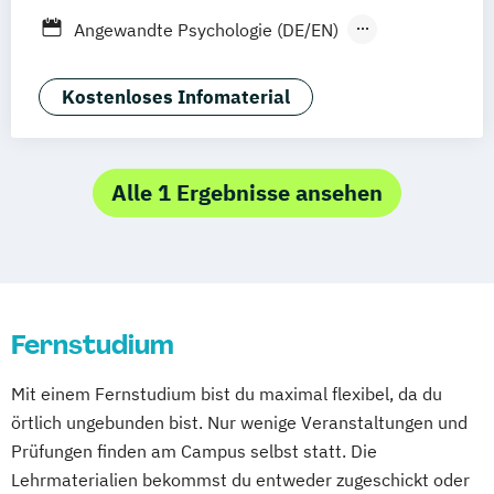
Stuttgart
Dresden
Aachen
Basel
Angewandte Psychologie (DE/EN)
Bielefeld
Deggendorf
Karlsruhe
Kassel
Betriebswirt/in im
Oberhausen
Offenbach
Saarbrücken
Gesundheitsmanagement
Kostenloses Infomaterial
Neu-Ulm
Graz
Innsbruck
Wien
Zürich
Digital Health
Freising
Friedrichshafen
Klagenfurt
Digital Transformation Management -
Magdeburg
Münster
Trier
Würzburg
Gesundheitswesen
Alle 1 Ergebnisse ansehen
Chemnitz
Linz
deutschlandweit
Diätetik
Ergotherapie
Ernährungswissenschaften
Fitnessökonomie
Gerontologie
Gesundheits- und Pflegepädagogik
Fernstudium
Gesundheitsmanagement
Gesundheitspsychologie
Mit einem Fernstudium bist du maximal flexibel, da du
Gesundheitspädagogik
örtlich ungebunden bist. Nur wenige Veranstaltungen und
Gesundheitsökonomie
Heilpädagogik
Prüfungen finden am Campus selbst statt. Die
Heilpädagogik/Inklusionspädagogik
Lehrmaterialien bekommst du entweder zugeschickt oder
International Healthcare Management