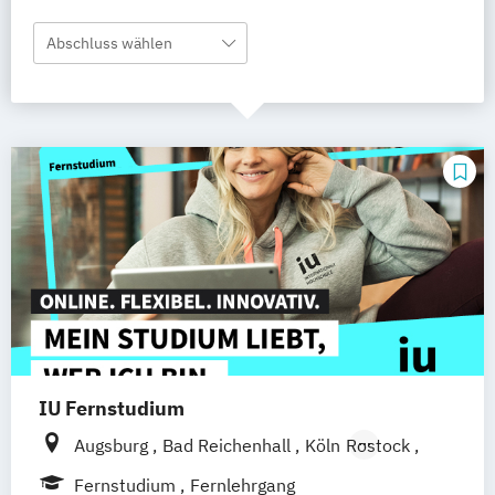
Abschluss wählen
IU Fernstudium
Augsburg
Bad Reichenhall
Köln
Rostock
Freiburg
Kiel
Frankfurt am Main
Fernstudium
Fernlehrgang