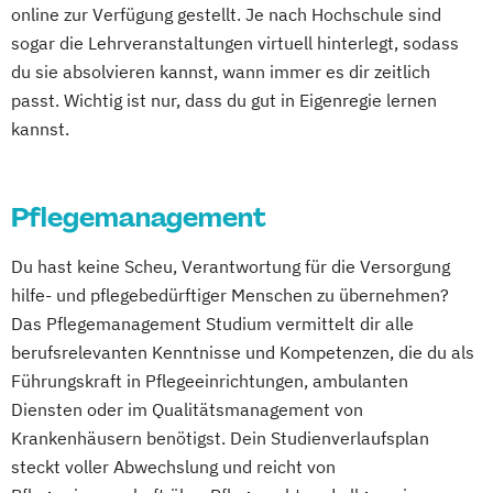
online zur Verfügung gestellt. Je nach Hochschule sind
(DE/EN)
sogar die Lehrveranstaltungen virtuell hinterlegt, sodass
Kindheitspädagogik
du sie absolvieren kannst, wann immer es dir zeitlich
Leitungshandeln in der Pädagogik
passt. Wichtig ist nur, dass du gut in Eigenregie lernen
Logopädie
Medizintechnik
Pflege
kannst.
Pflegemanagement
Pflegepädagogik
Physiotherapie
Psychologie
Pflegemanagement
Public Health
Pädagogik
Pädagogik
Bildungsberatung und Leitung
Du hast keine Scheu, Verantwortung für die Versorgung
Soziale Arbeit
Sozialmanagement
hilfe- und pflegebedürftiger Menschen zu übernehmen?
Das Pflegemanagement Studium vermittelt dir alle
berufsrelevanten Kenntnisse und Kompetenzen, die du als
Führungskraft in Pflegeeinrichtungen, ambulanten
Diensten oder im Qualitätsmanagement von
Krankenhäusern benötigst. Dein Studienverlaufsplan
steckt voller Abwechslung und reicht von