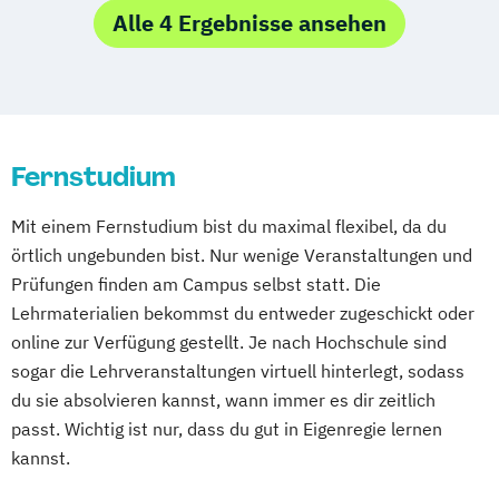
Regenstauf
Dresden
Hoyerswerda
Frühpädagogik – Leitung und Management
Alle 4 Ergebnisse ansehen
Magdeburg
Ostfildern
in der frühkindlichen Bildung
Schwentinental / Kiel
Stein / Nürnberg
Gesundheitsmanagement
Wuppertal
Prichsenstadt
Heil­pädagogik und Inklusive Pädagogik
Online-Campus
Heidelberg
Kindheitspädagogik
Fernstudium
Kindheitspädagogik Duales Studium
Kindheitspädagogik Präsenzstudium
Mit einem Fernstudium bist du maximal flexibel, da du
Komplementäre Heilverfahren in der
örtlich ungebunden bist. Nur wenige Veranstaltungen und
Schmerztherapie
Prüfungen finden am Campus selbst statt. Die
Krisenmanagement im Be­völ­kerungsschutz
Lehrmaterialien bekommst du entweder zugeschickt oder
i.V.
online zur Verfügung gestellt. Je nach Hochschule sind
Logopädie
sogar die Lehrveranstaltungen virtuell hinterlegt, sodass
Medical Fitness & Athletic Management
du sie absolvieren kannst, wann immer es dir zeitlich
Medizinalfachberufe
passt. Wichtig ist nur, dass du gut in Eigenregie lernen
Naturheilkunde und komplementäre
kannst.
Heilverfahren