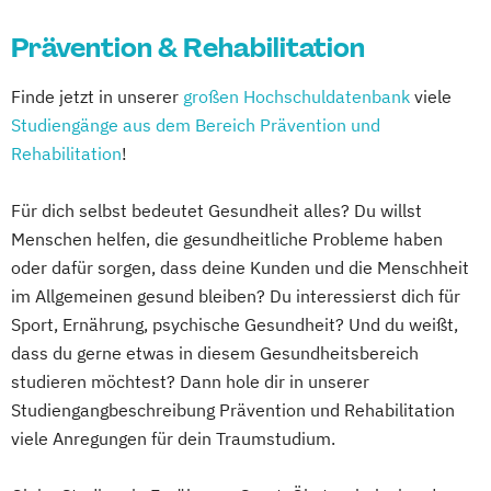
Osteopathie i.V.
Prävention & Rehabilitation
Pharmamanagement und
Pharmaproduktion
Finde jetzt in unserer
großen Hochschuldatenbank
viele
Physician Assistant
Physiotherapie
Studiengänge aus dem Bereich Prävention und
Psychologie
Rehabilitation
!
Psychologie mit Schwerpunkt Klinische
Psychologie und Psychologisches
Für dich selbst bedeutet Gesundheit alles? Du willst
Empowerment
Menschen helfen, die gesundheitliche Probleme haben
Psychosoziale Beratung in Sozialer Arbeit
oder dafür sorgen, dass deine Kunden und die Menschheit
Soziale Arbeit
im Allgemeinen gesund bleiben? Du interessierst dich für
Sport, Ernährung, psychische Gesundheit? Und du weißt,
Soziale Arbeit Duales Studium
dass du gerne etwas in diesem Gesundheitsbereich
Soziale Arbeit Präsenzstudium
studieren möchtest? Dann hole dir in unserer
Sozialmanagement
Studiengangbeschreibung Prävention und Rehabilitation
viele Anregungen für dein Traumstudium.