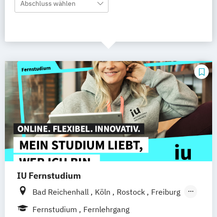
Abschluss wählen
IU Fernstudium
Bad Reichenhall
Köln
Rostock
Freiburg
Kiel
Frankfurt am Main
Stuttgart
Fernstudium
Fernlehrgang