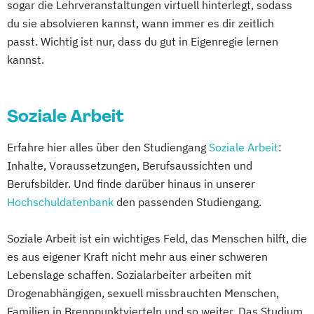
sogar die Lehrveranstaltungen virtuell hinterlegt, sodass
Medical Fitness & Athletic Management
du sie absolvieren kannst, wann immer es dir zeitlich
Medizinalfachberufe
passt. Wichtig ist nur, dass du gut in Eigenregie lernen
Naturheilkunde und komplementäre
kannst.
Heilverfahren
Osteopathie i.V.
Soziale Arbeit
Pharmamanagement und
Pharmaproduktion
Erfahre hier alles über den Studiengang
Soziale Arbeit
:
Physician Assistant
Physiotherapie
Inhalte, Voraussetzungen, Berufsaussichten und
Psychologie
Berufsbilder. Und finde darüber hinaus in unserer
Psychologie mit Schwerpunkt Klinische
Hochschuldatenbank
den passenden Studiengang.
Psychologie und Psychologisches
Empowerment
Soziale Arbeit ist ein wichtiges Feld, das Menschen hilft, die
Psychosoziale Beratung in Sozialer Arbeit
es aus eigener Kraft nicht mehr aus einer schweren
Soziale Arbeit
Lebenslage schaffen. Sozialarbeiter arbeiten mit
Drogenabhängigen, sexuell missbrauchten Menschen,
Soziale Arbeit Duales Studium
Familien in Brennpunktvierteln und so weiter. Das Studium
Soziale Arbeit Präsenzstudium