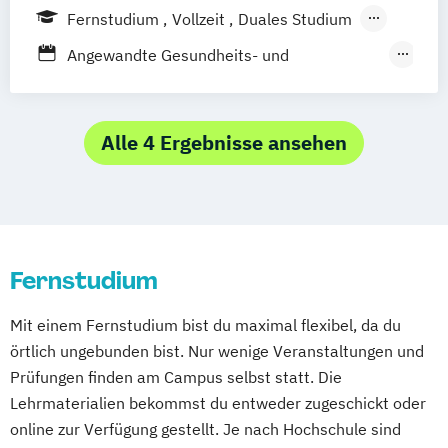
Offenbach bei Frankfurt am Main
Baden-Baden
Berlin
Bonn
Fernstudium
Vollzeit
Duales Studium
Schwarzheide/Oberspreewald-Lausitz bei
Friedrichshafen
Hamburg
Hannover
Berufsbegleitendes Präsenzstudium
Angewandte Gesundheits- und
Dresden
Heilbronn
Kassel
Leipzig
Mannheim
Therapiewissenschaften
München
Bochum
Kaiserslautern
Dentalhygiene
Ergotherapie
Wiesbaden
Regenstauf
Dresden
Frühpädagogik – Leitung und Management
Alle 4 Ergebnisse ansehen
Hoyerswerda
Magdeburg
Ostfildern
in der frühkindlichen Bildung
Schwentinental / Kiel
Stein / Nürnberg
Gesundheitsmanagement
Wuppertal
Prichsenstadt
Heil­pädagogik und Inklusive Pädagogik
Online-Campus
Heidelberg
Kindheitspädagogik
Fernstudium
Kindheitspädagogik Duales Studium
Kindheitspädagogik Präsenzstudium
Mit einem Fernstudium bist du maximal flexibel, da du
Komplementäre Heilverfahren in der
örtlich ungebunden bist. Nur wenige Veranstaltungen und
Schmerztherapie
Prüfungen finden am Campus selbst statt. Die
Krisenmanagement im Be­völ­kerungsschutz
Lehrmaterialien bekommst du entweder zugeschickt oder
i.V.
online zur Verfügung gestellt. Je nach Hochschule sind
Logopädie