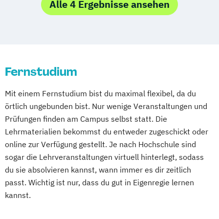
Alle 4 Ergebnisse ansehen
Karlsruhe
Mannheim
Mönchengladbach
Münster
Nürnberg
Wiesbaden
Wuppertal
Gelsenkirchen
Braunschweig
Chemnitz
Kiel
Magdeburg
Freiburg im Breisgau
Krefeld
Lübeck
Fernstudium
Oberhausen
Erfurt
Mainz
Rostock
Kassel
Hagen
Saarbrücken
Mit einem Fernstudium bist du maximal flexibel, da du
Mülheim an der Ruhr
Potsdam
örtlich ungebunden bist. Nur wenige Veranstaltungen und
Ludwigshafen
Oldenburg
Leverkusen
Prüfungen finden am Campus selbst statt. Die
Lehrmaterialien bekommst du entweder zugeschickt oder
Osnabrück
Solingen
Heidelberg
Herne
online zur Verfügung gestellt. Je nach Hochschule sind
Neuss
Darmstadt
Paderborn
sogar die Lehrveranstaltungen virtuell hinterlegt, sodass
Regensburg
Ingolstadt
Würzburg
Fürth
du sie absolvieren kannst, wann immer es dir zeitlich
Wolfsburg
Bremen
Erlenbach
passt. Wichtig ist nur, dass du gut in Eigenregie lernen
Euskirchen
Frechen
Griesheim
kannst.
Hamburg
Kornwestheim
Leichlingen
Leonberg
Lilienthal
Miesbach