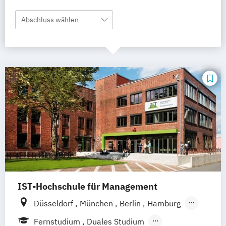
Abschluss wählen
IST-Hochschule für Management
Düsseldorf
München
Berlin
Hamburg
Weil am Rhein
Frankfurt am Main
Essen
Fernstudium
Duales Studium