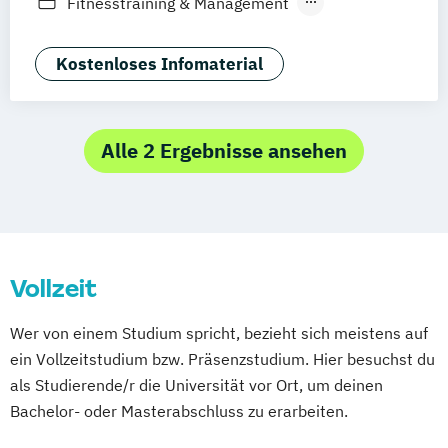
Fitnesstraining & Management
Duales Studium
Vollzeit
Life Coaching
Medizinpädagogik
Physician Assistant
Physiotherapie
Kostenloses Infomaterial
Positive Psychologie & Coaching
Psychologie
Sport und angewandte
Alle 2 Ergebnisse ansehen
Trainingswissenschaft (versch.
Schwerpunkte)
Vollzeit
Wer von einem Studium spricht, bezieht sich meistens auf
ein Vollzeitstudium bzw. Präsenzstudium. Hier besuchst du
als Studierende/r die Universität vor Ort, um deinen
Bachelor- oder Masterabschluss zu erarbeiten.