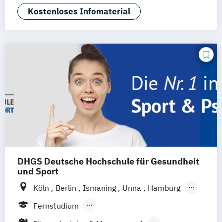
Biomedicine (EN)
Chiropraktik
Kostenloses Infomaterial
Ernährung & Fitness in der Prävention
Grundlagen der Chiropraktik
International Health Economics &
Pharmacoeconomics (EN)
Lebensmittelsicherheit
Osteopathie
Physiotherapie
Soziale Arbeit
Sportmanagement
DHGS Deutsche Hochschule für Gesundheit
und Sport
Köln
Berlin
Ismaning
Unna
Hamburg
Leipzig
Frankfurt
Mannheim
Stuttgart
Fernstudium
Wien
Innsbruck
Hannover
Berufsbegleitendes Präsenzstudium