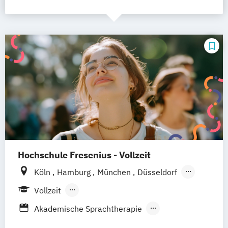
Hochschule Fresenius - Vollzeit
Köln
Hamburg
München
Düsseldorf
Idstein
Berlin
Frankfurt am Main
Vollzeit
Heidelberg
Wiesbaden
Wolfenbüttel
Berufsbegleitendes Präsenzstudium
Akademische Sprachtherapie
Braunschweig
Erfurt
Biomedical Sciences (EN)