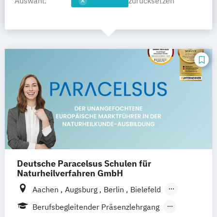
Auswahl:
zurücksetzen
Deutsche Paracelsus Schulen für
Naturheilverfahren GmbH
Aachen
Augsburg
Berlin
Bielefeld
Braunschweig
Bremen
Chemnitz
Berufsbegleitender Präsenzlehrgang
Dortmund
Dresden
Düsseldorf
Erfurt