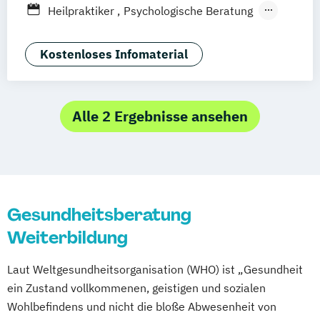
Fernlehrgang
Vollzeit
Heilpraktiker
Psychologische Beratung
Essen
Frankfurt am Main
Freiburg
Tierheilkunde
Gießen
Hamburg
Hannover
Heilbronn
Kostenloses Infomaterial
Jena
Karlsruhe
Kassel
Kempten
Kiel
Koblenz
Köln
Konstanz
Landshut
Leipzig
Lindau
Magdeburg
Mainz
Alle 2 Ergebnisse ansehen
Mannheim
Mönchengladbach
München
Münster
Nürnberg
Oldenburg
Osnabrück
Passau
Regensburg
Rosenheim
Rostock
Saarbrücken
Siegen
Stuttgart
Trier
Tübingen
Ulm
Gesundheitsberatung
Villingen-Schwenningen
Würzburg
Zürich
Weiterbildung
Laut Weltgesundheitsorganisation (WHO) ist „Gesundheit
ein Zustand vollkommenen, geistigen und sozialen
Wohlbefindens und nicht die bloße Abwesenheit von