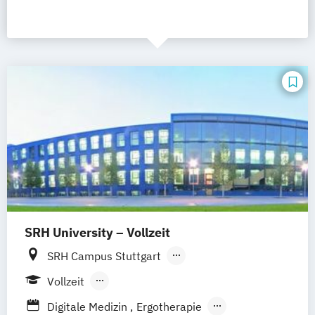
SRH University – Vollzeit
SRH Campus Stuttgart
SRH Campus Heidelberg
Vollzeit
SRH Campus Berlin
SRH Campus Bremen
Berufsbegleitendes Präsenzstudium
Digitale Medizin
Ergotherapie