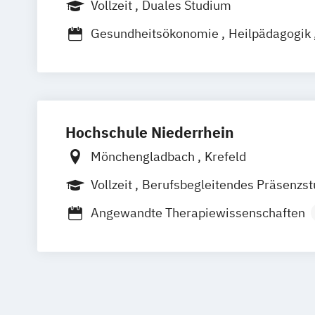
Vollzeit
Duales Studium
Gesundheitsökonomie
Heilpädagogik
Klinische Pflege
Psychologie
Psycho
anwendungsorientiert
Rehabilitation
Zahnmedizin
Hochschule Niederrhein
Mönchengladbach
Krefeld
Vollzeit
Berufsbegleitendes Präsenzs
Duales Studium
Angewandte Therapiewissenschaften
Ernährungswissenschaften
Ernährungswissenschaften
Health C
Lebensmittelwissenschaften
Medizini
Pflege