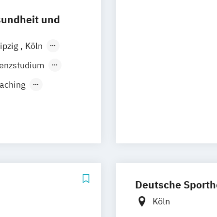
Gesundheit und 
Gesundheit und D
sundheit und
Gesundheit und
Gesundheitsdate
ipzig
Köln
Hebammenkun
Innsbruck
senzstudium
Physiotherapiew
oaching
t
& Coaching
chaft (versch.
Deutsche Sporth
Köln