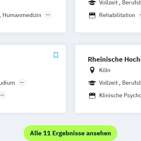
Vollzeit
Berufs
Humanmedizin
Rehabilitation
logie
Prävention und
swissenschaften
Sport und Gesun
Sport
Bewegun
Sportsychologie
Rheinische Hoch
Köln
tudium
Vollzeit
Berufs
Duales Studium
Klinische Psych
Medizinökonomi
are Management
Molekulare Bio
sche Informatik
Alle 11 Ergebnisse ansehen