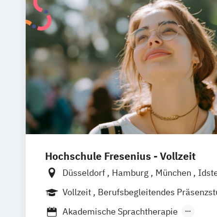
Hochschule Fresenius - Vollzeit
Düsseldorf
Hamburg
München
Idst
Frankfurt am Main
Köln
Heidelberg
Vollzeit
Berufsbegleitendes Präsenzs
Wolfenbüttel
Braunschweig
Erfurt
Akademische Sprachtherapie