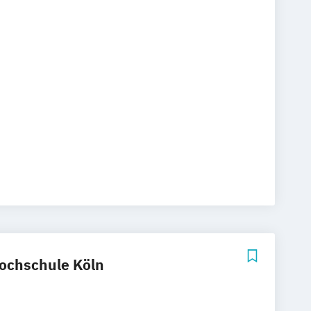
Diversity
iversity in der Arbeit
 Sozialraum
n und Digitalisierung
de
Logopädie
Pflege
Physiotherapie
issenschaft
ochschule Köln