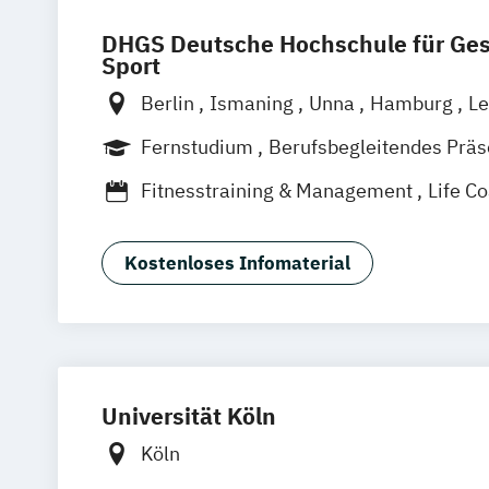
DHGS Deutsche Hochschule für Ge
Sport
Berlin
Ismaning
Unna
Hamburg
Le
Frankfurt
Mannheim
Stuttgart
Wien
Fernstudium
Berufsbegleitendes Prä
Hannover
Duales Studium
Vollzeit
Fitnesstraining & Management
Life C
Medizinpädagogik
Physician Assistan
Physiotherapie
Positive Psychologie 
Kostenloses Infomaterial
Psychologie
Sport und angewandte Trainingswissens
Schwerpunkte)
Universität Köln
Köln