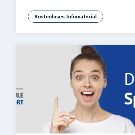
Biomedical Sciences (EN)
Biomedicin
Chiropraktik
Ernährung & Fitness in d
Kostenloses Infomaterial
Grundlagen der Chiropraktik
International Health Economics & Ph
(EN)
Lebensmittelsicherheit
Osteopathie
Soziale Arbeit
Sportmanagement