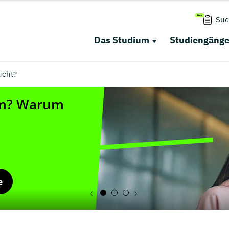
Suc
Das Studium
Studiengäng
ucht?
e