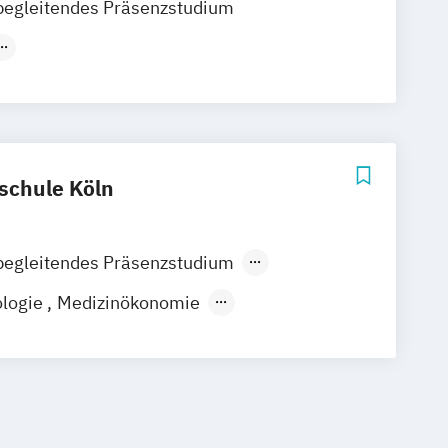
begleitendes Präsenzstudium
 Gesundheitsmanagement
dheit in Prävention und Therapie
g und Ernährung
Sportphysiotherapie
schule Köln
begleitendes Präsenzstudium
ologie
Medizinökonomie
e & Digitales Management
medizin
Physiotherapie
Psychologie