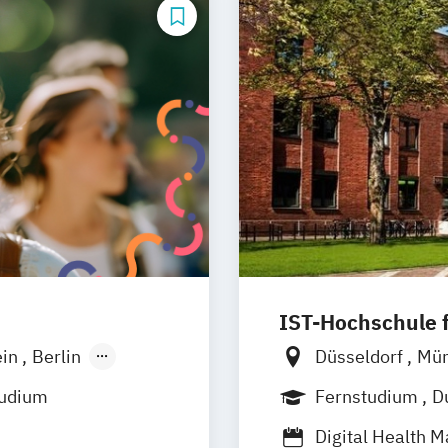
IST-Hochschule
ein
Berlin
Düsseldorf
Mü
Wiesbaden
Weil am Rhein
tudium
Fernstudium
D
Jena
Innsbruc
Berufsbegleite
Digital Health