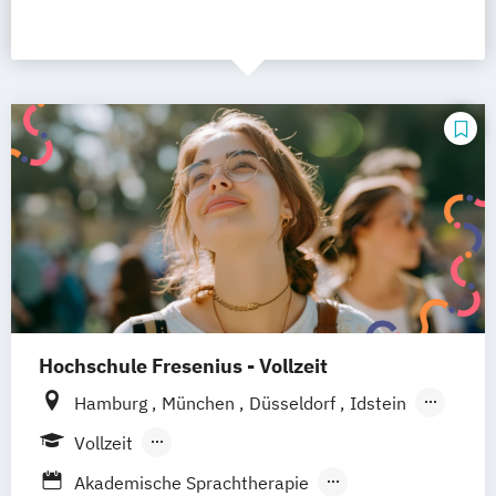
Hochschule Fresenius - Vollzeit
Hamburg
München
Düsseldorf
Idstein
Berlin
Frankfurt am Main
Köln
Vollzeit
Heidelberg
Wiesbaden
Wolfenbüttel
Berufsbegleitendes Präsenzstudium
Akademische Sprachtherapie