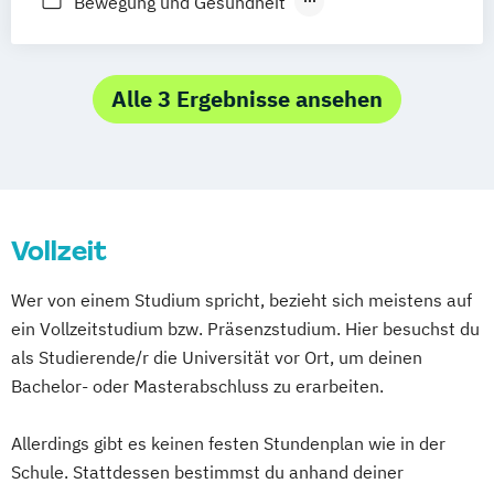
Bewegung und Gesundheit
Ernährung und Gesundheit
Ernährungswissenschaften
Ernährungsökonomie
Alle 3 Ergebnisse ansehen
Klinische Psychologie und Psychotherapie
Klinische Sportphysiologie und
Sporttherapie
Medizin
Psychologie
Tiermedizin
Vollzeit
Zahnmedizin
Ökotrophologie
Ökotrophologie (Haushalts- und
Wer von einem Studium spricht, bezieht sich meistens auf
Ernährungswissenschaften)
ein Vollzeitstudium bzw. Präsenzstudium. Hier besuchst du
als Studierende/r die Universität vor Ort, um deinen
Bachelor- oder Masterabschluss zu erarbeiten.
Allerdings gibt es keinen festen Stundenplan wie in der
Schule. Stattdessen bestimmst du anhand deiner