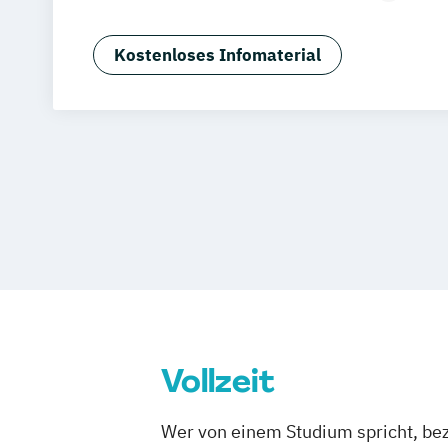
Biomedical Sciences (EN)
Biomedicin
Chiropraktik
Ernährung & Fitness in d
Kostenloses Infomaterial
Grundlagen der Chiropraktik
International Health Economics & Ph
(EN)
Lebensmittelsicherheit
Osteopathie
Soziale Arbeit
Sportmanagement
Vollzeit
Wer von einem Studium spricht, bez