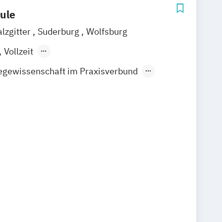
ule
alzgitter
Suderburg
Wolfsburg
Vollzeit
ndes Präsenzstudium
egewissenschaft im Praxisverbund
k und Management im Rettungsdienst
k und Management in der Pflege
 Gesundheitswesen