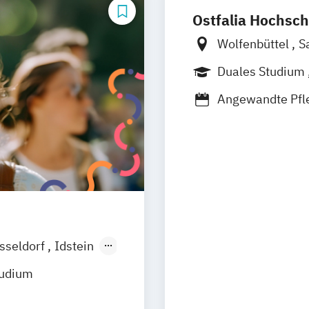
Ostfalia Hochsch
Wolfenbüttel
S
Duales Studium
Berufsbegleite
Angewandte Pfl
Berufspädagogi
Berufspädagogi
Management im
sseldorf
Idstein
elberg
tudium