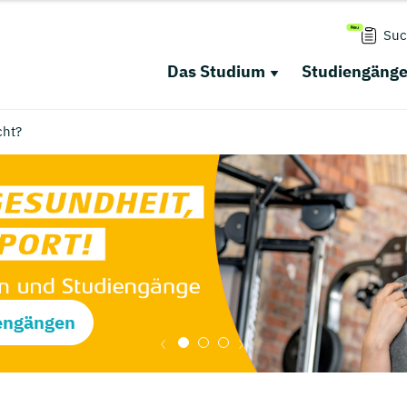
Suc
Das Studium
Studiengäng
cht?
engängen