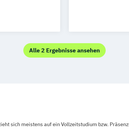
e (EN)
er Prävention
armacoeconomics
Physiotherapie
Alle 2 Ergebnisse ansehen
ieht sich meistens auf ein Vollzeitstudium bzw. Präsenz