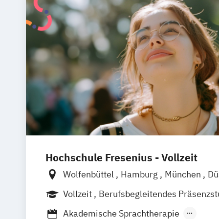
Hochschule Fresenius - Vollzeit
Wolfenbüttel
Hamburg
München
Dü
Berlin
Frankfurt am Main
Köln
Heid
Vollzeit
Berufsbegleitendes Präsenzs
Wiesbaden
Braunschweig
Erfurt
Akademische Sprachtherapie