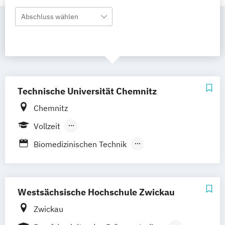
Abschluss wählen
Technische Universität Chemnitz
Chemnitz
Vollzeit
Berufsbegleitendes Präsenzstudium
Biomedizinischen Technik
Gesundheits- und Fitnesssport
Human Movement Science
Klinische Gerontopsychologie
Westsächsische Hochschule Zwickau
Medical Engineering
Präventions-
Zwickau
Rehabilitations- und Fitnesssport