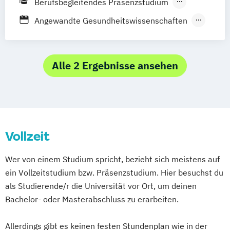
Berufsbegleitendes Präsenzstudium
Public Health mit Schwerpunkt Prävention
Vollzeit
und Evaluation
Angewandte Gesundheitswissenschaften
Biomedizinische Technik
Gesundheitsinformatik
Gesundheitswissenschaften
Alle 2 Ergebnisse ansehen
Medizin- und Gesundheitstechnologie
Pflegemanagement
Vollzeit
Wer von einem Studium spricht, bezieht sich meistens auf
ein Vollzeitstudium bzw. Präsenzstudium. Hier besuchst du
als Studierende/r die Universität vor Ort, um deinen
Bachelor- oder Masterabschluss zu erarbeiten.
Allerdings gibt es keinen festen Stundenplan wie in der