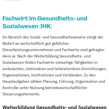
Ernährungsberater für Schwangere
Ernährungsberater für Senioren
Fachwirt im Gesundheits- und
Ernährungsberater für Sportler
Sozialwesen (IHK)
Ernährungsberater für Sportler (inkl.
Ernährung C-Lizenz)
Im Bereich des Sozial- und Gesundheitswesens steigt der
Ernährungsberater für Sportler A-Lizenz
Bedarf an wirtschaftlich gut geführten
(inkl. Ernährung C-Lizenz und
Dienstleistungsunternehmen und Fachwirte sind gefragter
Ernährungsberater für Sportler)
denn je. Nach der Weiterbildung Gesundheits- und
Ernährungsberater für vegane Ernährung
Sozialwesen finden Fachwirte vielseitige Tätigkeiten in
Ernährungsberater für vegetarische
ambulanten, stationären und teilstationären Einrichtungen,
Ernährung
Organisationen, Institutionen und Verbänden. Zu den
Ernährungsberater/in A-Lizenz
Hauptaufgaben zählen Planung, Führung, Organisation und
Ernährungsberater/in B-Lizenz
Kontrolle unter Nutzung betriebswirtschaftlicher
Steuerungselemente.
Ernährungsfachwirt/in
Fachberater für Nahrungsergänzungsmittel
Weiterbildung Gesundheits- und Sozialwesen