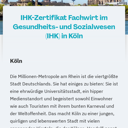
amtsärztliche Überprüfung
Ketogene Ernährung
Kindersport Trainer
IHK-Zertifikat Fachwirt im
Krankheitsbilder im Gesundheitssport
Gesundheits- und Sozialwesen
Life Coach
(IHK) in Köln
Spiroergometrie im Gesundheitssport
Sportmentaltrainer
Sporttherapeut
Stress- und Burnout-Coach
Köln
Wellness- und Spa-Management
Die Millionen-Metropole am Rhein ist die viertgrößte
Stadt Deutschlands. Sie hat einiges zu bieten: Sie ist
eine ehrwürdige Universitätsstadt, ein hipper
Medienstandort und begeistert sowohl Einwohner
wie auch Touristen mit ihrem bunten Karneval und
der Weltoffenheit. Das macht Köln zu einer jungen,
quirligen und lebenswerten Stadt mit vielen