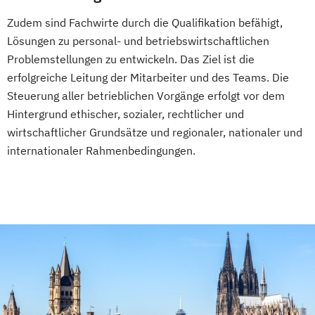
Fachkraft für Betriebliches
Zudem sind Fachwirte durch die Qualifikation befähigt,
Gesundheitsmanagement
Lösungen zu personal- und betriebswirtschaftlichen
Fachtrainer/in für Sportrehabilitation
Problemstellungen zu entwickeln. Das Ziel ist die
Fachwirt/in für Prävention und
erfolgreiche Leitung der Mitarbeiter und des Teams. Die
Gesundheitsförderung (IHK)
Steuerung aller betrieblichen Vorgänge erfolgt vor dem
Hintergrund ethischer, sozialer, rechtlicher und
Fachwirt/in im Gesundheits- und
wirtschaftlicher Grundsätze und regionaler, nationaler und
Sozialwesen (IHK)
internationaler Rahmenbedingungen.
Food Coach
Ganzheitlicher Ernährungsberater
Geprüfter Ernährungsfachwirt
Geprüfter Fachwirt für Prävention und
Gesundheitsförderung (IHK)
Geprüfter Fachwirt im Betrieblichen
Gesundheitsmanagement
Gesundheitscoach
Heilpraktiker - Vorbereitung auf die