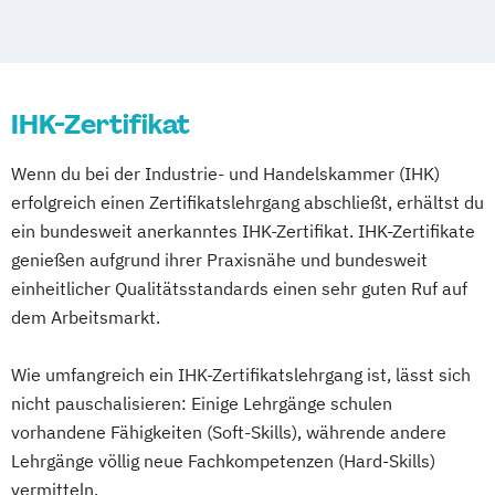
Duisburg
Essen
Frankfurt am Main
Gesundheitssport
Hamm
Mönchengladbach
Karlsruhe
Einkaufs- und Lebensmittelberater/in
Mannheim
Münster
Nürnberg
Ernährung C-Lizenz
Ernährung nach LOGI
Wiesbaden
Wuppertal
Gelsenkirchen
IHK-Zertifikat
Ernährung nach Paleo
Braunschweig
Chemnitz
Kiel
Ernährungs- und Bewegungspädagoge
Magdeburg
Freiburg im Breisgau
Wenn du bei der Industrie- und Handelskammer (IHK)
Kinder
Krefeld
Lübeck
Oberhausen
Erfurt
erfolgreich einen Zertifikatslehrgang abschließt, erhältst du
Ernährungsberater A-Lizenz (inkl.
Mainz
Rostock
Kassel
Hagen
ein bundesweit anerkanntes IHK-Zertifikat. IHK-Zertifikate
Ernährung C-Lizenz und Ernährungsberater
Saarbrücken
Mülheim an der Ruhr
genießen aufgrund ihrer Praxisnähe und bundesweit
B-Lizenz)
Potsdam
Ludwigshafen
Oldenburg
einheitlicher Qualitätsstandards einen sehr guten Ruf auf
Ernährungsberater B-Lizenz
dem Arbeitsmarkt.
Leverkusen
Osnabrück
Solingen
Ernährungsberater B-Lizenz (inkl. C-Lizenz)
Heidelberg
Herne
Neuss
Darmstadt
Wie umfangreich ein IHK-Zertifikatslehrgang ist, lässt sich
Paderborn
Regensburg
Ingolstadt
Ernährungsberater für Babys und
nicht pauschalisieren: Einige Lehrgänge schulen
Würzburg
Fürth
Wolfsburg
Kleinkinder
vorhandene Fähigkeiten (Soft-Skills), währende andere
Ernährungsberater für E-Sportler
Lehrgänge völlig neue Fachkompetenzen (Hard-Skills)
vermitteln.
Ernährungsberater für Kinder