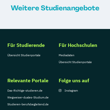
Heilpraktiker/in für Psychotherapie
Weitere Studienangebote
Hot Stone Massage
Hypnose-Coach
Ketogene Ernährung
Klangtherapeut/in /-pädagoge/in
Kosmetische Lymphdrainage
Lernpädagoge/in
Für Studierende
Für Hochschulen
Lomi Lomi Nui Masseur/in
Massage- und Wellnesstherapeut/in
Übersicht Studienportale
Mediadaten
NLP Trainer/in
Übersicht Studienportale
Personal- & Functionaltrainer/in (A-Lizenz)
Relevante Portale
Folge uns auf
Phytotherapeut/in
Pilates Trainer/in
Psychologische/r Berater/in
Das-Richtige-studieren.de
Instagram
Qigong-Trainer/in
Rückenschullehrer/in
Wegweiser-duales-Studium.de
Shiatsu-Praktiker/in
Studieren-berufsbegleitend.de
Sport- und Fitnesstrainer/in (B-Lizenz)