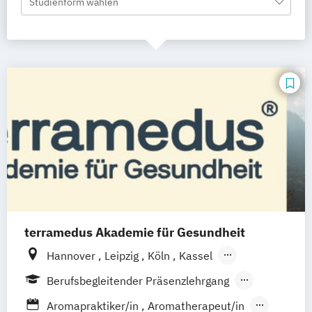
Studienform wählen
terramedus Akademie für Gesundheit
Hannover
Leipzig
Köln
Kassel
Frankfurt am Main
Nürnberg
Berufsbegleitender Präsenzlehrgang
Bovenau (Kiel
Rendsburg/Eckernförde)
Fernlehrgang
Fernstudium
Aromapraktiker/in
Aromatherapeut/in