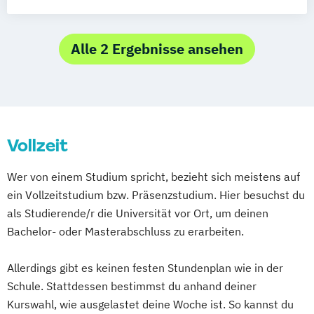
Epidemiologie
Medizin
Psychologie & Psychotherapie
Psychologie - Anwendungsorientierter
Alle 2 Ergebnisse ansehen
Schwerpunkt
Psychologie - Klinische Psychologie und
Psychotherapie
Sportwissenschaft – Gesundheitsförderung
Vollzeit
und Therapie durch Sport
Zahnmedizin
Wer von einem Studium spricht, bezieht sich meistens auf
ein Vollzeitstudium bzw. Präsenzstudium. Hier besuchst du
als Studierende/r die Universität vor Ort, um deinen
Bachelor- oder Masterabschluss zu erarbeiten.
Allerdings gibt es keinen festen Stundenplan wie in der
Schule. Stattdessen bestimmst du anhand deiner
Kurswahl, wie ausgelastet deine Woche ist. So kannst du