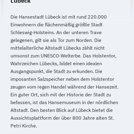
Lübeck
Wellnessmasseur/in
Wirbelsäulentherapie nach Dorn / Breuß
Die Hansestadt Lübeck ist mit rund 220.000
Yoga Trainer/in
Einwohnern die flächenmäßig größte Stadt
Schleswig-Holsteins. An der unteren Trave
gelegenen, gilt sie als Tor zum Norden. Die
mittelalterliche Altstadt Lübecks zählt nicht
umsonst zum UNESCO-Welterbe. Das Holstentor,
Wahrzeichen Lübecks, bildet einen idealen
Ausgangspunkt, die Stadt zu erkunden. Die
imposanten Salzspeicher neben dem Holstentor
zeugen vom regen Handel während der Hansezeit.
Ein guter Ort, sich mit der Historie der Stadt zu
befassen, ist das Hansemuseum in der nördlichen
Altstadt. Den besten Blick auf Lübeck bietet die
Aussichtsplattform der über 800 Jahre alten St.
Petri Kirche.