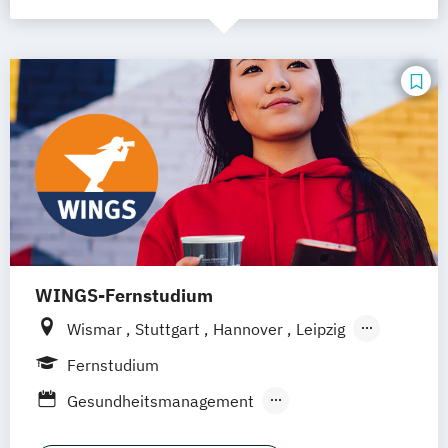
WINGS-Fernstudium
Wismar
Stuttgart
Hannover
Leipzig
Frankfurt am Main
Berlin
Hamburg
Fernstudium
Düsseldorf
München
Dortmund
Bonn
Gesundheitsmanagement
Nürnberg
Medizintechnik & Management