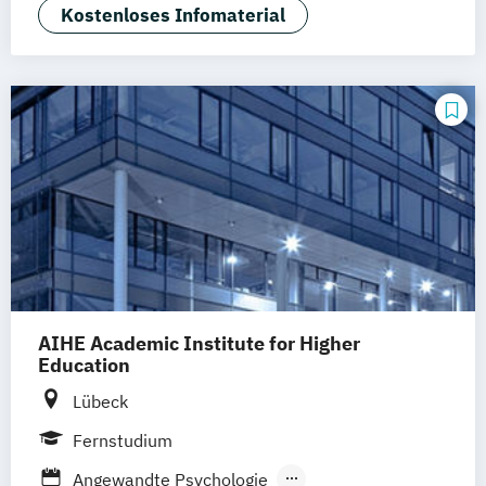
Sozialmanagement
Kostenloses Infomaterial
AIHE Academic Institute for Higher
Education
Lübeck
Fernstudium
Angewandte Psychologie